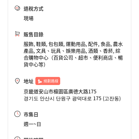
退稅方式
現場
販售目錄
服飾, 鞋類, 包包類, 運動用品, 配件, 食品, 農水
產品, 文具、玩具、娛樂用品, 酒類、香菸, 綜
合購物中心（百貨公司、超市、便利商店、暢
貨中心等）
地址
規劃路線
京畿道安山市檀園區廣德大路175
경기도 안산시 단원구 광덕대로 175 (고잔동)
市集日
週一~日