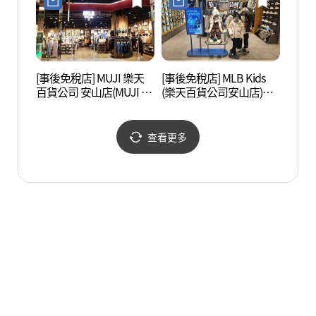
[事後免稅店] MUJI 樂天
[事後免稅店] MLB Kids
月岬浦
百貨公司 安山店(MUJI 롯
(樂天百貨公司安山店)
데백화점 안산점)
(MLB키즈 롯데백화점 안
산점)
查看更多