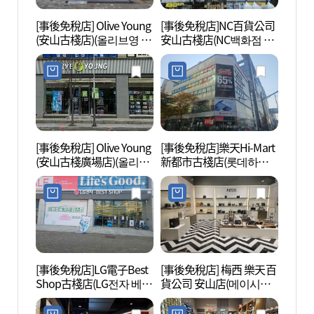
[事後免稅店] Olive Young
[事後免稅店]NC百貨公司
安山文
(安山古棧店)(올리브영 안
安山古棧店(NC백화점 안
문화
산고잔점)
산고잔점)
[事後免稅店] Olive Young
[事後免稅店]樂天Hi-Mart
安山植
(安山古棧廣場店)(올리브
新都市古棧店(롯데하이
영 안산고잔광장점)
마트 신도시고잔점)
[事後免稅店]LG電子Best
[事後免稅店] 梅西 樂天百
始興河
Shop古棧店(LG전자 베스
貨公司 安山店(메이시스
갯골생
트샵 고잔점)
롯데백화점 안산점)