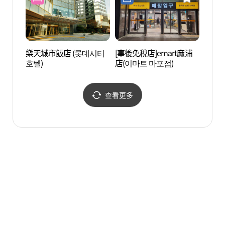
樂天城市飯店 (롯데시티
[事後免稅店]emart麻浦
梨花女
호텔)
店(이마트 마포점)
대학교
查看更多