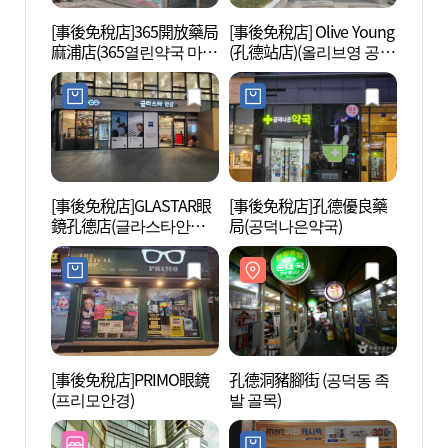
[事後免稅店]365開放藥局
[事後免稅店] Olive Young
孔德洞
麻浦店(365열린약국 마포
(孔德站店)(올리브영 공덕
발 골
점)
역점)
[事後免稅店]GLASTAR眼
[事後免稅店]孔德優良藥
麻浦大
鏡孔德店(글라스타안경
局(공덕나은약국)
야경)
공덕점)
[事後免稅店]PRIMO眼鏡
孔德洞豬腳街 (공덕동 족
七樂娛
(프리모안경)
발 골목)
City
울드래