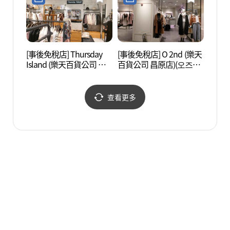
[事後免稅店] Thursday
[事後免稅店] O 2nd (樂天
餘左川
Island (樂天百貨公司 昌
百貨公司 昌原店)(오즈세
(벚꽃
原店)(써스데이아일랜드
컨 롯데백화점 창원점)
롯데백화점 창원점)
查看更多