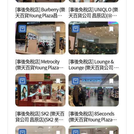
[事後免稅店] Burberry (樂
[事後免稅店] UNIQLO (樂
昌原林
天百貨Young Plaza昌原
天百貨公司 昌原店)(유니
길)
店)(버버리 롯데백화점영
클로 롯데백화점 창원점)
플라자 창원점)
[事後免稅店] Metrocity
[事後免稅店] Lounge &
昌原玫
(樂天百貨Young Plaza昌
Lounge (樂天百貨公司 昌
공원)
原店)(메트로시티 롯데백
原店)(루즈앤라운지 롯데
화점영플라자 창원점)
백화점 창원점)
[事後免稅店] SK2 (樂天百
[事後免稅店] 8Seconds
昌原樹
貨公司 昌原店)(SK2 롯데
(樂天百貨Young Plaza昌
백화점 창원점)
原店)(에잇세컨즈 롯데백
화점영플라자 창원점)