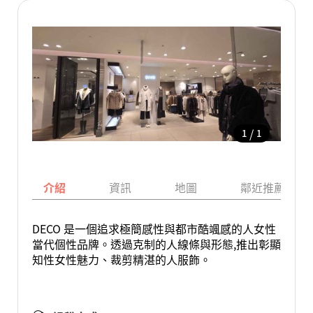
/
1
1
介紹
資訊
地圖
鄰近推薦景點
DECO 是一個追求極簡感性與都市酷颯感的人女性
當代個性品牌。透過克制的人線條與形態,推出彰顯
知性女性魅力、裁剪精湛的人服飾。