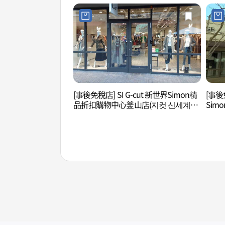
[事後免稅店] SI G-cut 新世界Simon精
[事後
品折扣購物中心釜山店(지컷 신세계사
Si
이먼프리미엄아울렛 부산점)
마니
울렛 