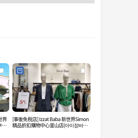
新世界
[事後免稅店] Izzat Baba 新世界Simon
擲板庵(釜山) (척판암(
쿠론
精品折扣購物中心釜山店(아이잗바바
점)
신세계사이먼프리미엄아울렛 부산점)