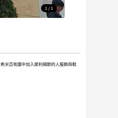
/
1
1
在波希米亞氛圍中加入犀利細節的人服飾與鞋