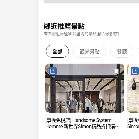
鄰近推薦景點
查看附近半徑50公里內的景點(依距離排序)
全部
觀光景點
餐廳
[事後免稅店] Handsome System
[事後免
Homme 新世界Simon精品折扣購物
Si
中心釜山店(시스템옴므 신세계사이먼
로렌
프리미엄아울렛 부산점)
산점)