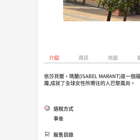
介紹
資訊
地圖
依莎貝爾·瑪蘭(ISABEL MARANT
履,成就了全球女性所嚮往的人巴黎風尚。
退稅方式
事後
販售目錄