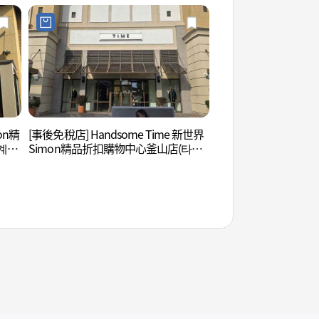
on精
[事後免稅店] Handsome Time 新世界
九峰山林 (아홉산숲)
계사
Simon精品折扣購物中心釜山店(타임
신세계사이먼프리미엄아울렛 부산점)