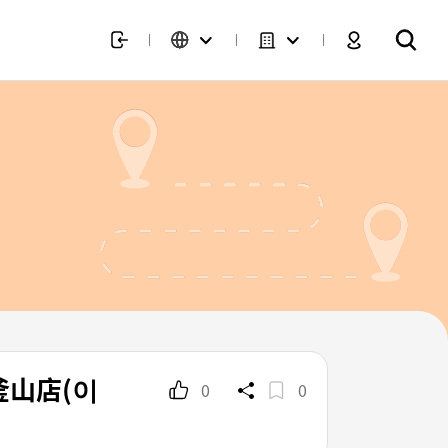
心釜山店(이
0
0