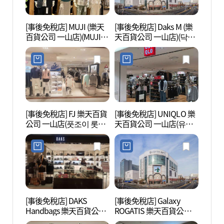
[事後免稅店] MUJI (樂天
[事後免稅店] Daks M (樂
高陽
百貨公司 一山店)(MUJI
天百貨公司 一山店)(닥스
특구)
롯데백화점 일산점)
남성 롯데백화점 일산점)
[事後免稅店] FJ 樂天百貨
[事後免稅店] UNIQLO 樂
高陽Ar
公司 一山店(풋조이 롯데
天百貨公司 一山店(유니
누리)
백화점 일산점)
클로 롯데백화점 일산점)
[事後免稅店] DAKS
[事後免稅店] Galaxy
一山Aq
Handbags 樂天百貨公司
ROGATIS 樂天百貨公司
界(아
一山店(닥스핸드백 롯데
一山店(갤럭시 롯데백화