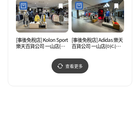
백화점 일산점)
점 일산점)
[事後免稅店] Kolon Sport
[事後免稅店] Adidas 樂天
EBS
樂天百貨公司 一山店(코
百貨公司 一山店(아디다
오롱스포츠 롯데백화점
스 퍼포먼스 롯데백화점
일산점)
일산점)
查看更多