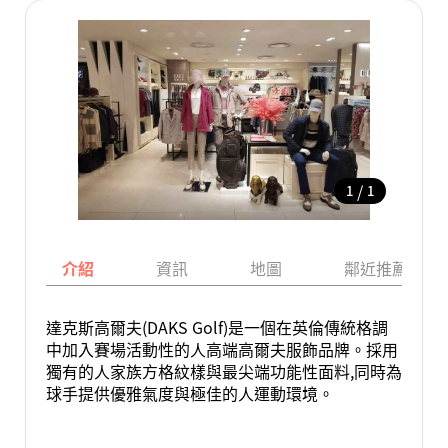
/
1
1
介紹
資訊
地圖
鄰近推薦景點
達克斯高爾夫(DAKS Golf)是一個在英倫傳統格調
中加入賽場活動性的人高端高爾夫服飾品牌。採用
獨有的人家族方格紋樣與最尖端功能性面料,同時為
球手提供優雅氣度與極佳的人運動環境。