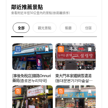
鄰近推薦景點
查看附近半徑50公里內的景點(依距離排序)
全部
觀光景點
餐廳
住宿
[事後免稅店]鐘路Onnuri
東大門本家鐵鍋雪濃湯
東大門
藥局(종로온누리약국)
(동대문본가가마솥설렁
문)
탕)