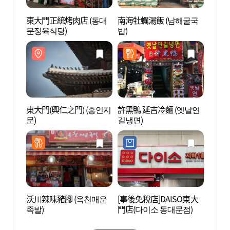
東大門正統烤肉店 (동대
南海牡蠣湯飯 (남해굴국
東大門
문정육식당)
밥)
문 문
東大門(興仁之門) (흥인지
許黑鴨 延吉冷麵 (옛날연
東大門
문)
길냉면)
대문디
沃川辣味豬腳 (옥천매운
[事後免稅店]DAISO東大
東大門
족발)
門店(다이소 동대문점)
대문