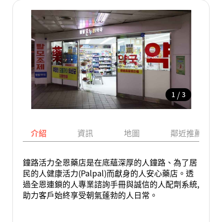
/
1
3
介紹
資訊
地圖
鄰近推薦景點
鐘路活力全恩藥店是在底蘊深厚的人鐘路、為了居
民的人健康活力(Palpal)而獻身的人安心藥店。透
過全恩連鎖的人專業諮詢手冊與誠信的人配劑系統,
助力客戶始終享受朝氣蓬勃的人日常。