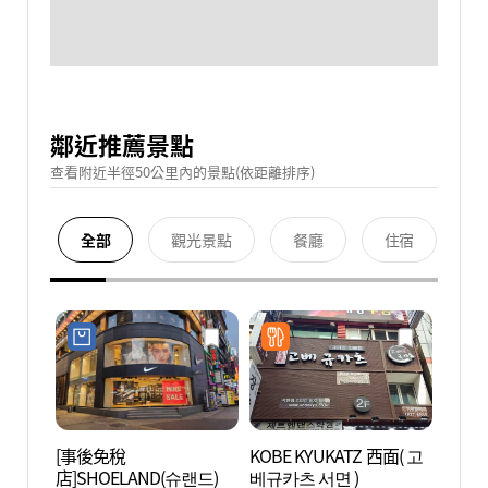
鄰近推薦景點
查看附近半徑50公里內的景點(依距離排序)
全部
觀光景點
餐廳
住宿
[事後免稅
KOBE KYUKATZ 西面( 고
田浦咖
店]SHOELAND(슈랜드)
베규카츠 서면 )
리)