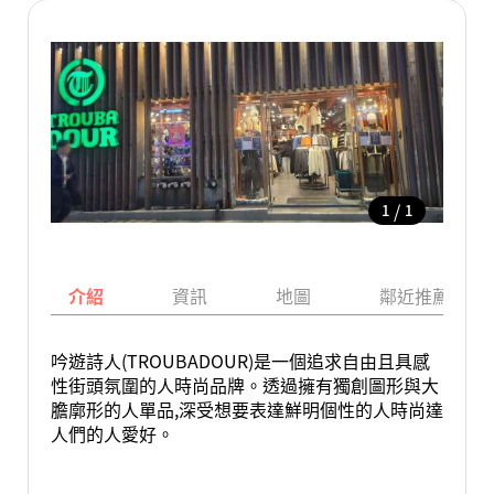
/
1
1
介紹
資訊
地圖
鄰近推薦景點
吟遊詩人(TROUBADOUR)是一個追求自由且具感
性街頭氛圍的人時尚品牌。透過擁有獨創圖形與大
膽廓形的人單品,深受想要表達鮮明個性的人時尚達
人們的人愛好。