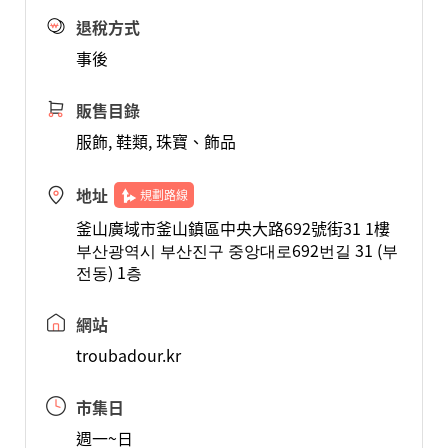
退稅方式
事後
販售目錄
服飾, 鞋類, 珠寶、飾品
地址
規劃路線
釜山廣域市釜山鎮區中央大路692號街31 1樓
부산광역시 부산진구 중앙대로692번길 31 (부
전동) 1층
網站
troubadour.kr
市集日
週一~日