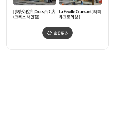
[事後免稅店]Crocs西面店
La Feuille Croissant( 라푀
虎川村
(크록스 서면점)
유크로와상 )
查看更多