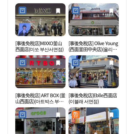
[事後免稅店]MIXXO釜山
[事後免稅店] Olive Young
七樂娛
西面店(미쏘 부산서면점)
(西面釜田中央店)(올리브
(세븐
영 서면부전중앙점)
점))
[事後免稅店] ART BOX (釜
[事後免稅店]Eblle西面店
田浦三
山西面店)(아트박스 부산
(이블래 서면점)
리)
서면점)