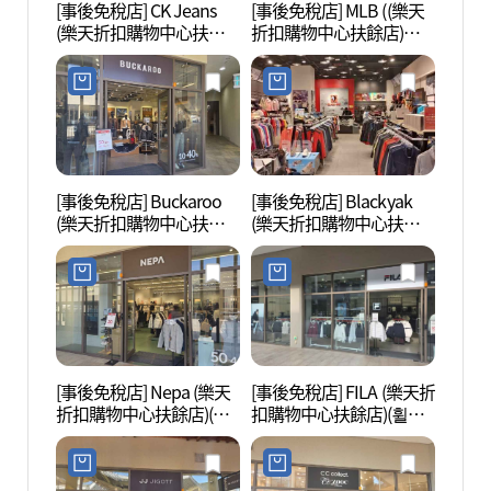
[事後免稅店] CK Jeans
[事後免稅店] MLB ((樂天
百濟歷
(樂天折扣購物中心扶餘
折扣購物中心扶餘店)
사문화
店)(캘빈클라인진 롯데아
(MLB 롯데아울렛 부여점)
울렛 부여점)
[事後免稅店] Buckaroo
[事後免稅店] Blackyak
百濟園
(樂天折扣購物中心扶餘
(樂天折扣購物中心扶餘
店)(버커루 롯데아울렛 부
店)(블랙야크 롯데아울렛
여점)
부여점)
[事後免稅店] Nepa (樂天
[事後免稅店] FILA (樂天折
皋蘭寺
折扣購物中心扶餘店)(네
扣購物中心扶餘店)(휠라
(고란
파 롯데아울렛 부여점)
롯데아울렛 부여점)