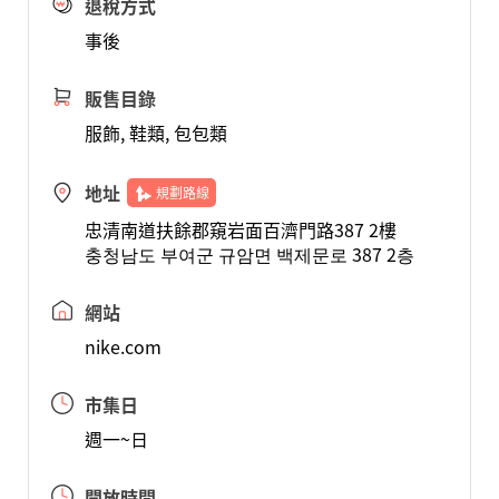
退稅方式
事後
販售目錄
服飾, 鞋類, 包包類
地址
規劃路線
忠清南道扶餘郡窺岩面百濟門路387 2樓
충청남도 부여군 규암면 백제문로 387 2층
網站
nike.com
市集日
週一~日
開放時間