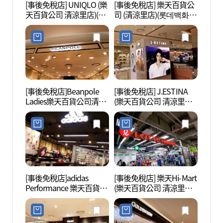
[事後免稅店] UNIQLO (樂
[事後免稅店] 樂天百貨公
首爾韓
天百貨公司 清涼里店)(유
司 (清涼里店)(롯데백화점
한방진
니클로 롯데백화점 청량
청량리점)
리점)
[事後免稅店]Beanpole
[事後免稅店] J.ESTINA
首爾永
Ladies樂天百貨公司清涼
(樂天百貨公司 清涼里店)
울 영
里店(빈폴레이디스 롯데
(제이에스티나 롯데백화
숭인원
백화점 청량리점)
점 청량리점)
[事後免稅店]adidas
[事後免稅店] 樂天Hi-Mart
洪陵樹
Performance 樂天百貨公
(樂天百貨公司 清涼里店)
司清涼里店(아디다스 퍼
(롯데하이마트 롯데백화
포먼스 롯데백화점 청량
점 청량리점)
리점)