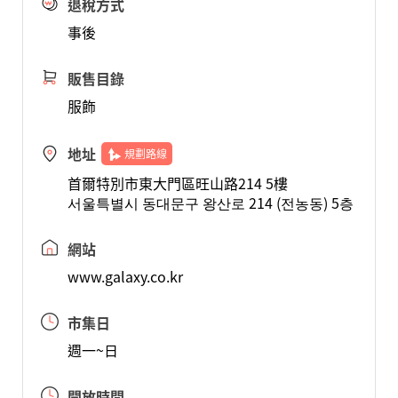
退稅方式
事後
販售目錄
服飾
地址
規劃路線
首爾特別市東大門區旺山路214 5樓
서울특별시 동대문구 왕산로 214 (전농동) 5층
網站
www.galaxy.co.kr
市集日
週一~日
開放時間