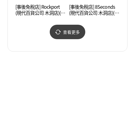
[事後免稅店] Rockport
[事後免稅店] 8Seconds
漢江
(現代百貨公司 木洞店)(락
(現代百貨公司 木洞店)(에
(楊花
포트 현대백화점 목동점)
잇세컨즈 현대백화점 목
공원 
동점)
공원))
查看更多