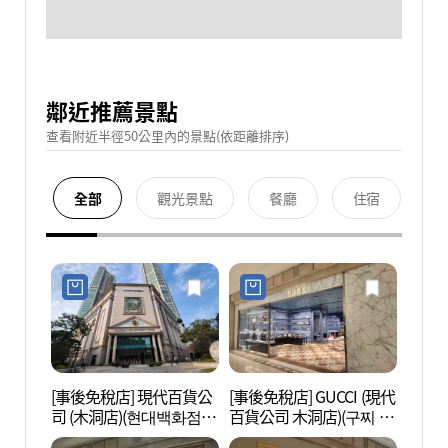
鄰近推薦景點
查看附近半徑50公里內的景點(依距離排序)
全部
觀光景點
餐廳
住宿
[事後免稅店] 現代百貨公
[事後免稅店] GUCCI (現代
國際禪
司 (木洞店)(현대백화점
百貨公司 木洞店)(구찌 현
목동점)
대백화점 목동점)