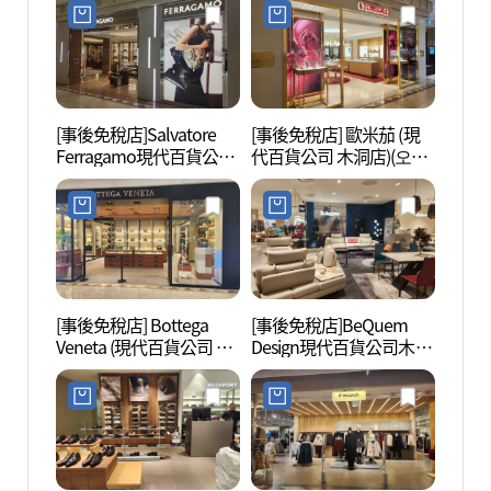
[事後免稅店]Salvatore
[事後免稅店] 歐米茄 (現
龍王山
Ferragamo現代百貨公司
代百貨公司 木洞店)(오메
근린공
木洞店(살바토레페라가
가 현대백화점 목동점)
모 현대백화점 목동점)
[事後免稅店] Bottega
[事後免稅店]BeQuem
文來創
Veneta (現代百貨公司 木
Design現代百貨公司木洞
洞店)(보테가베네타 현대
店(베쿰디자인 현대백화
백화점 목동점)
점 목동점)