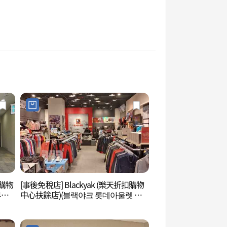
扣購物
[事後免稅店] Blackyak (樂天折扣購物
百濟歷史文化館 (백
부여
中心扶餘店)(블랙야크 롯데아울렛 부
여점)