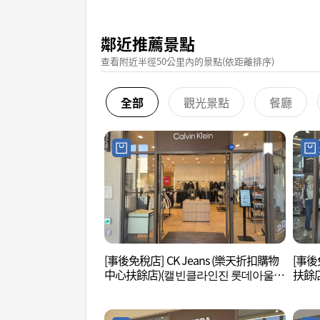
鄰近推薦景點
查看附近半徑50公里內的景點(依距離排序)
全部
觀光景點
餐廳
[事後免稅店] CK Jeans (樂天折扣購物
[事後
中心扶餘店)(캘빈클라인진 롯데아울렛
扶餘店
부여점)