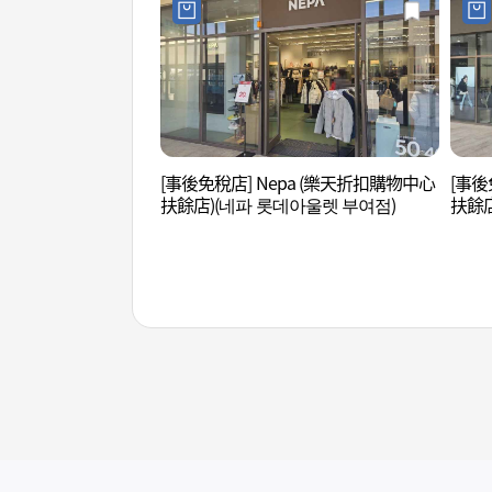
[事後免稅店] Nepa (樂天折扣購物中心
[事後
扶餘店)(네파 롯데아울렛 부여점)
扶餘店