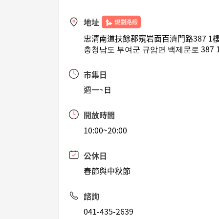
地址
規劃路線
忠清南道扶餘郡窺岩面百濟門路387 1
충청남도 부여군 규암면 백제문로 387 
市集日
週一~日
開放時間
10:00~20:00
公休日
春節與中秋節
諮詢
041-435-2639