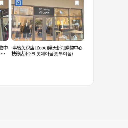
購物中
[事後免稅店] Zooc (樂天折扣購物中心
皋蘭寺(皋蘭泉) (고란
부여
扶餘店)(주크 롯데아울렛 부여점)