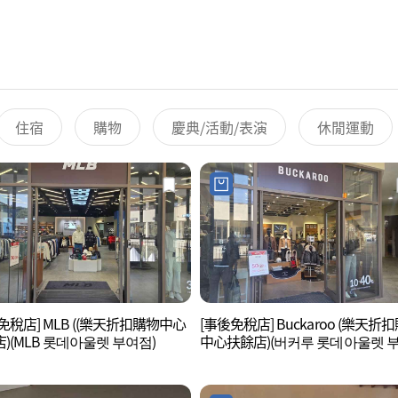
住宿
購物
慶典/活動/表演
休閒運動
免稅店] MLB ((樂天折扣購物中心
[事後免稅店] Buckaroo (樂天折
)(MLB 롯데아울렛 부여점)
中心扶餘店)(버커루 롯데아울렛 
점)