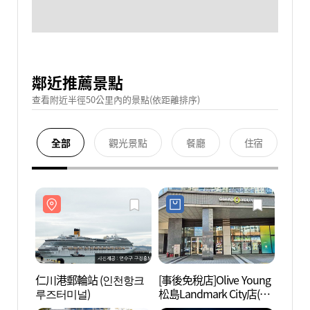
鄰近推薦景點
查看附近半徑50公里內的景點(依距離排序)
全部
觀光景點
餐廳
住宿
仁川港郵輪站 (인천항크
[事後免稅店]Olive Young
仁川港
루즈터미널)
松島Landmark City店(올
루즈터
리브영 송도랜드마크시