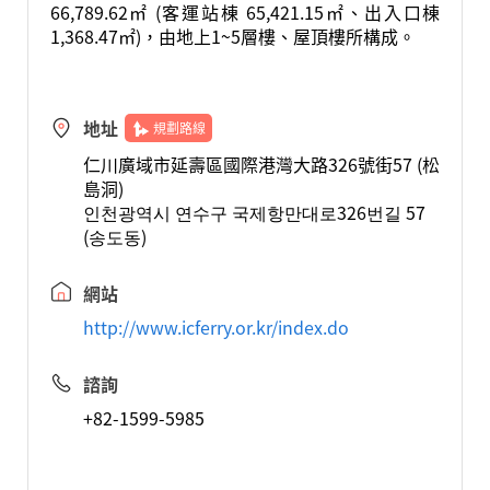
66,789.62㎡ (客運站棟 65,421.15㎡、出入口棟
1,368.47㎡)，由地上1~5層樓、屋頂樓所構成。
地址
規劃路線
仁川廣域市延壽區國際港灣大路326號街57 (松
島洞)
인천광역시 연수구 국제항만대로326번길 57
(송도동)
網站
http://www.icferry.or.kr/index.do
諮詢
+82-1599-5985