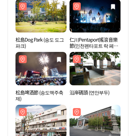
티점)
松島Dog Park (송도 도그
仁川Pentaport搖滾音樂
沿岸碼
파크)
節(인천펜타포트 락 페스
티벌)
松島啤酒節 (송도맥주축
沿岸碼頭 (연안부두)
松巖美
제)