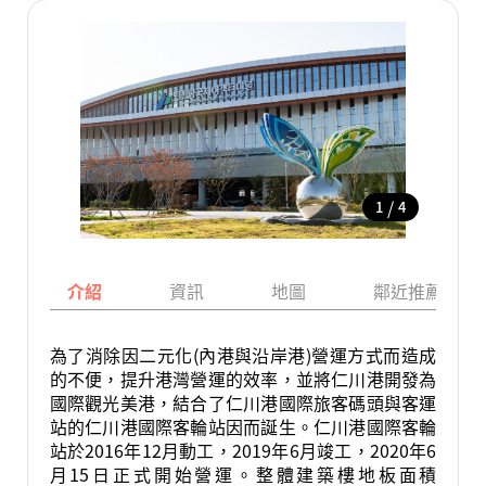
/
1
4
介紹
資訊
地圖
鄰近推薦景點
為了消除因二元化(內港與沿岸港)營運方式而造成
的不便，提升港灣營運的效率，並將仁川港開發為
國際觀光美港，結合了仁川港國際旅客碼頭與客運
站的仁川港國際客輪站因而誕生。仁川港國際客輪
站於2016年12月動工，2019年6月竣工，2020年6
月15日正式開始營運。整體建築樓地板面積