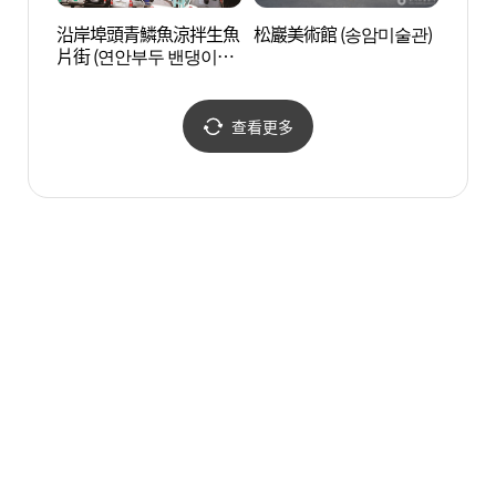
沿岸埠頭青鱗魚涼拌生魚
松巖美術館 (송암미술관)
仁川藝
片街 (연안부두 밴댕이회
인천)
무침거리)
查看更多