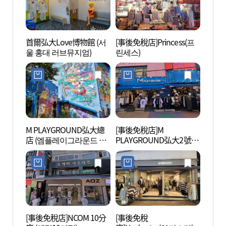
首爾弘大Love博物館 (서
[事後免稅店]Princess(프
COCO
울 홍대 러브뮤지엄)
린세스)
所(弘
구소(
M PLAYGROUND弘大總
[事後免稅店]M
懂我手
店 (엠플레이그라운드 홍
PLAYGROUND弘大2號店
대로폰
대본점)
(엠플레이그라운드 홍대2
호점)
[事後免稅店]NCOM 10分
[事後免稅
Yoon