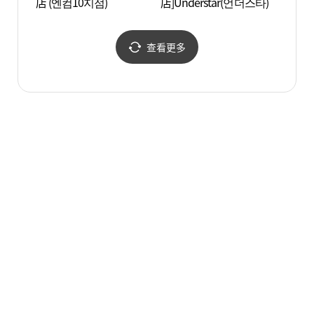
店 (엔컴10지점)
店]Understar(언더스타)
스칼라
查看更多