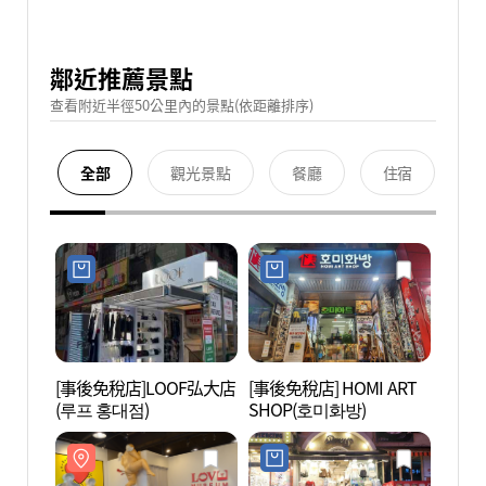
鄰近推薦景點
查看附近半徑50公里內的景點(依距離排序)
全部
觀光景點
餐廳
住宿
[事後免稅店]LOOF弘大店
[事後免稅店] HOMI ART
首爾弘
(루프 홍대점)
SHOP(호미화방)
울 홍