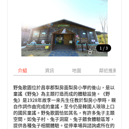
/
1
3
介紹
資訊
地圖
鄰近推薦景點
野兔歌園位於昌寧郡梨房面梨房小學的後山，是以
童謠《野兔》為主題打造而成的體驗設施。《野
兔》是1928年故李一來先生任教於梨房小學時，親
自作詞作曲完成的童謠，至今仍是韓國人琅琅上口
的國民童謠。野兔歌園恰如其名，有許多兔子主題
空間，如兔子村、兔子洞窟、兔子餵食體驗區等，
提供各種兔子相關體驗。從停車場與諮詢處所在的