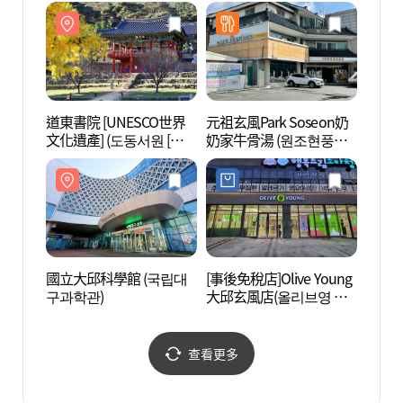
군)
道東書院 [UNESCO世界
元祖玄風Park Soseon奶
道東書
文化遺產] (도동서원 [유
奶家牛骨湯 (원조현풍박
文化遺
네스코 세계문화유산])
소선할매집곰탕)
네스코
國立大邱科學館 (국립대
[事後免稅店]Olive Young
大見寺
구과학관)
大邱玄風店(올리브영 대
구현풍점)
查看更多