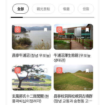
全部
觀光景點
餐廳
住宿
昌寧牛浦沼 (창녕 우포늪)
牛浦沼澤生態館 (우포늪
昌寧牛
생태관)
玄風郭氏十二旌閭閣 (현
昌寧校洞與松峴洞古墳群
玄風郭
풍곽씨십이정려각)
(창녕 교동과 송현동 고분
풍곽