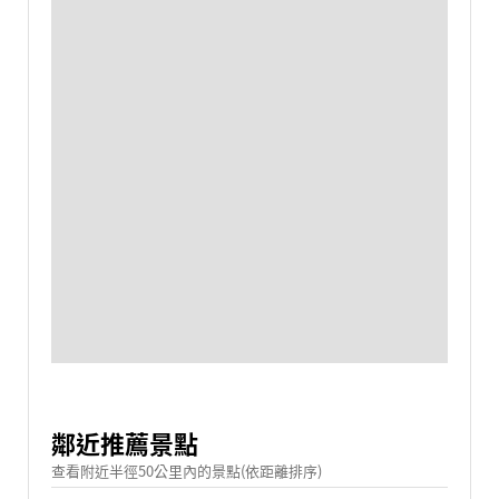
鄰近推薦景點
查看附近半徑50公里內的景點(依距離排序)