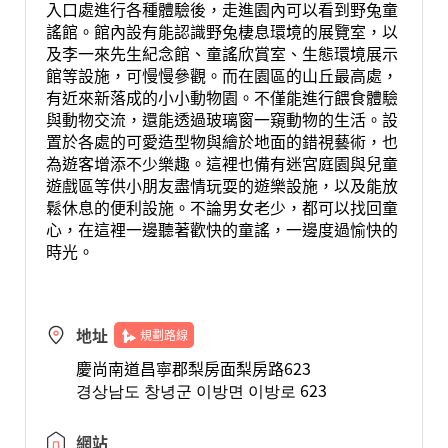
入口處進行各種體驗後，走進園內可以看到野兔童
謠館。館內設有能認識野兔棲息環境的展覽室，以
及李一來先生紀念館、童謠欣賞室、生態環境展示
館等設施，可慢慢參觀。而在園區的山丘最高處，
有近來新落成的小小動物園。不僅能進行餵食體驗
與動物交流，還能透過玻璃窗一窺動物的生活。設
置於各處的可愛造型物與繪於地面的錯視藝術，也
為遊客增添不少樂趣。這裡也備有迷宮庭園與兒童
遊戲區等供小朋友盡情玩耍的遊樂設施，以及能放
鬆休息的便利設施。不論男女老少，都可以找回童
心，在這裡一邊聽著歡快的童謠，一邊度過愉快的
時光。
地址
規劃路線
慶尚南道昌寧郡梨房面梨房路623
경상남도 창녕군 이방면 이방로 623
網站