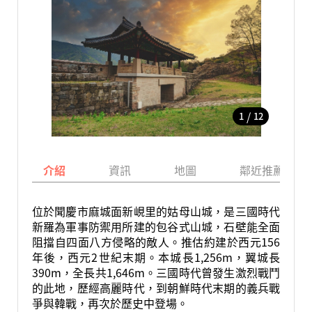
/
1
12
介紹
資訊
地圖
鄰近推薦景點
位於聞慶市麻城面新峴里的姑母山城，是三國時代
新羅為軍事防禦用所建的包谷式山城，石壁能全面
阻擋自四面八方侵略的敵人。推估約建於西元156
年後，西元2世紀末期。本城長1,256m，翼城長
390m，全長共1,646m。三國時代曾發生激烈戰鬥
的此地，歷經高麗時代，到朝鮮時代末期的義兵戰
爭與韓戰，再次於歷史中登場。