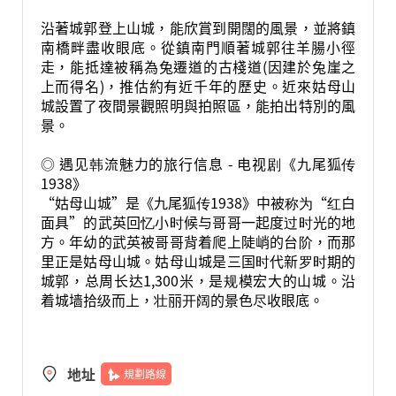
沿著城郭登上山城，能欣賞到開闊的風景，並將鎮
南橋畔盡收眼底。從鎮南門順著城郭往羊腸小徑
走，能抵達被稱為兔遷道的古棧道(因建於兔崖之
上而得名)，推估約有近千年的歷史。近來姑母山
城設置了夜間景觀照明與拍照區，能拍出特別的風
景。
◎ 遇见韩流魅力的旅行信息 - 电视剧《九尾狐传
1938》
“姑母山城”是《九尾狐传1938》中被称为“红白
面具”的武英回忆小时候与哥哥一起度过时光的地
方。年幼的武英被哥哥背着爬上陡峭的台阶，而那
里正是姑母山城。姑母山城是三国时代新罗时期的
城郭，总周长达1,300米，是规模宏大的山城。沿
着城墙拾级而上，壮丽开阔的景色尽收眼底。
地址
規劃路線