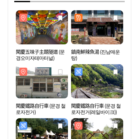
聞慶五味子主題隧道 (문
鎮南鮮辣魚湯 (진남매운
聞慶五
경오미자테마터널)
탕)
경오
聞慶鐵路自行車 (문경 철
聞慶鐵路自行車 (문경 철
佛井自
로자전거)
로자전거(레일바이크))
연휴양