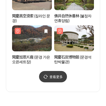
聞慶高空滑索 (짚라인 문
佛井自然休養林 (불정자
聞慶石
경)
연휴양림)
탄박물
聞慶加恩片廠 (문경 가은
聞慶石炭博物館 (문경석
鳳鳴山
오픈세트장)
탄박물관)
다리)
查看更多