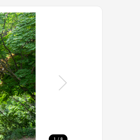
/
1
8