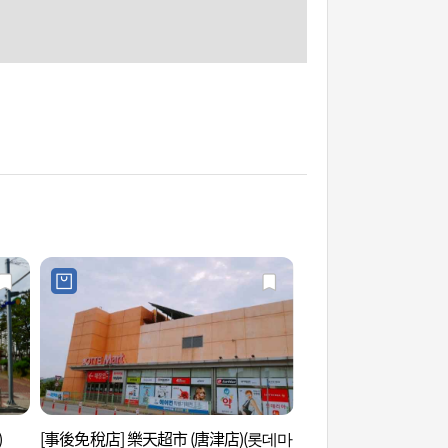
)
[事後免稅店] 樂天超市 (唐津店)(롯데마
Agroland Taesh