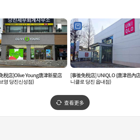
免稅店]Olive Young唐津新星店
[事後免稅店] UNIQLO (唐津邑內店
브영 당진신성점)
니클로 당진 읍내점)
查看更多