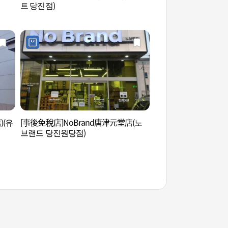
트 당진점)
신목장)
)(유
[事後免稅店]NoBrand唐津元堂店(노
瑞山柳基方故居 (서
브랜드 당진원당점)