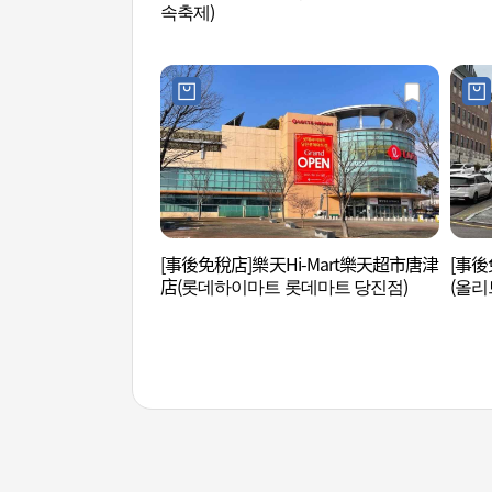
속축제)
[事後免稅店]樂天Hi-Mart樂天超市唐津
[事後
店(롯데하이마트 롯데마트 당진점)
(올리