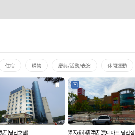
住宿
購物
慶典/活動/表演
休閒運動
店 (당진호텔)
樂天超市唐津店 (롯데마트 당진점