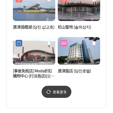
唐津插橋湖 (당진 삽교호)
松山聖地 (솔뫼성지)
峨嵋美
[事後免稅店] Moda折扣
唐津飯店 (당진호텔)
合德堤
購物中心 (行淡島店)(모다
아울렛 행담도점)
查看更多