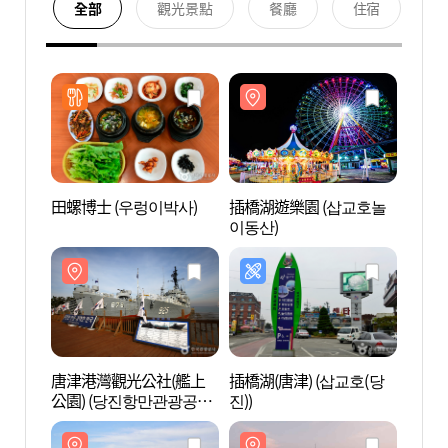
全部
觀光景點
餐廳
住宿
田螺博士 (우렁이박사)
插橋湖遊樂園 (삽교호놀
插橋湖
이동산)
이동산
唐津港灣觀光公社(艦上
插橋湖(唐津) (삽교호(당
唐津插
公園) (당진항만관광공사
진))
(함상공원))