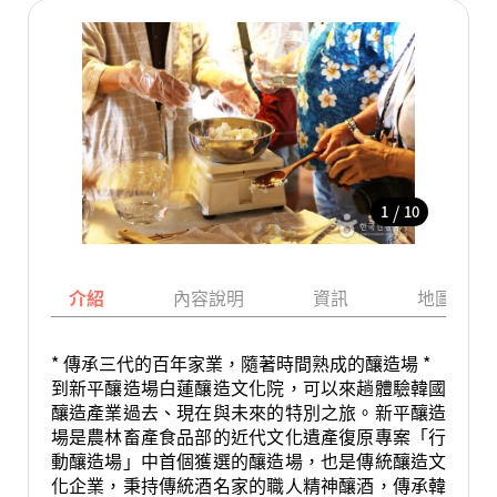
/
1
10
介紹
內容說明
資訊
地圖
* 傳承三代的百年家業，隨著時間熟成的釀造場 *
到新平釀造場白蓮釀造文化院，可以來趟體驗韓國
釀造產業過去、現在與未來的特別之旅。新平釀造
場是農林畜產食品部的近代文化遺產復原專案「行
動釀造場」中首個獲選的釀造場，也是傳統釀造文
化企業，秉持傳統酒名家的職人精神釀酒，傳承韓