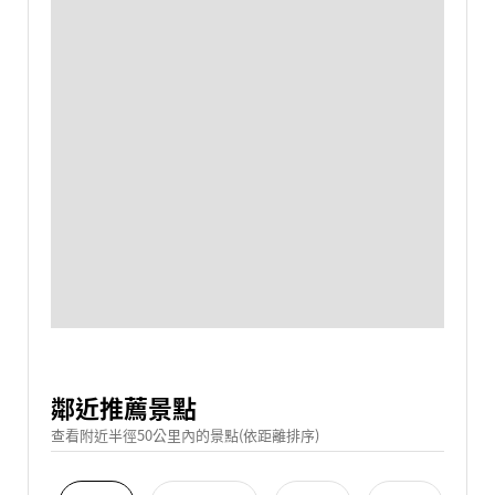
鄰近推薦景點
查看附近半徑50公里內的景點(依距離排序)