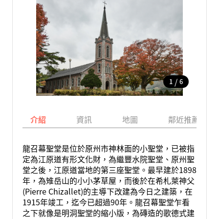
/
1
6
介紹
資訊
地圖
鄰近推薦景點
龍召幕聖堂是位於原州市神林面的小聖堂，已被指
定為江原道有形文化財，為繼豐水院聖堂、原州聖
堂之後，江原道當地的第三座聖堂。最早建於1898
年，為雉岳山的小小茅草屋，而後於在希札萊神父
(Pierre Chizallet)的主導下改建為今日之建築，在
1915年竣工，迄今已超過90年。龍召幕聖堂乍看
之下就像是明洞聖堂的縮小版，為磚造的歌德式建