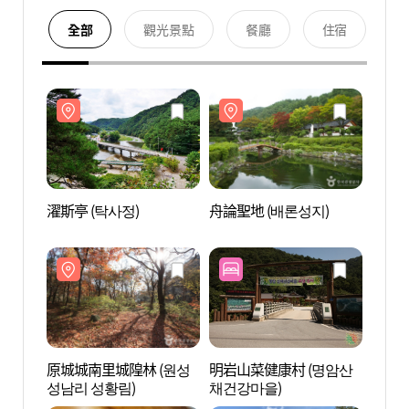
全部
觀光景點
餐廳
住宿
濯斯亭 (탁사정)
舟論聖地 (배론성지)
濯斯亭
原城城南里城隍林 (원성
明岩山菜健康村 (명암산
原城城
성남리 성황림)
채건강마을)
성남리