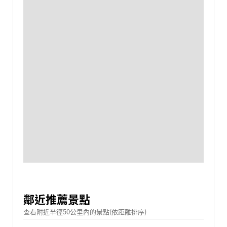
鄰近推薦景點
查看附近半徑50公里內的景點(依距離排序)