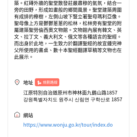
築。紅磚外牆的聖堂散發莊嚴肅穆的氣氛，結合一
旁的田野，形成如畫般的鄉間風景。聖堂建築周圍
有成排的櫸樹，左側山坡下豎立著聖母瑪利亞像。
聖母像上方是鬱鬱蔥蔥的松林，松林旁有聖堂的附
屬建築聖勞倫西奧文物館。文物館內展有韓文、英
文、拉丁文、義大利文、俄文等各種語言的聖經。
而出身於此地，一生致力於翻譯聖經的故宣鍾完神
父所使用的書桌、數十本聖經翻譯草稿等文物也在
此展示。
地址
規劃路線
江原特別自治道原州市神林面九鶴山路1857
강원특별자치도 원주시 신림면 구학산로 1857
網站
https://www.wonju.go.kr/tour/index.do