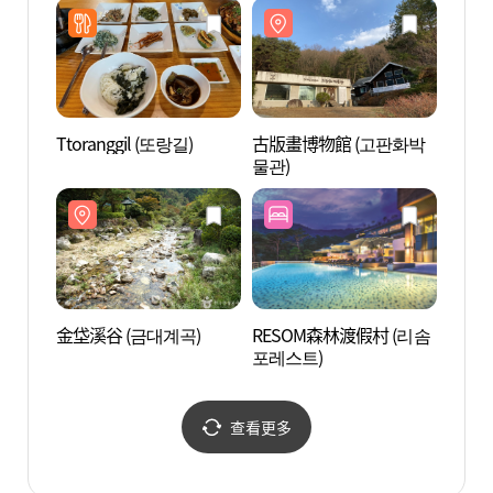
Ttoranggil (또랑길)
古版畫博物館 (고판화박
金垈溪
물관)
金垈溪谷 (금대계곡)
RESOM森林渡假村 (리솜
雉岳山
포레스트)
산자연
查看更多