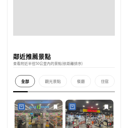
鄰近推薦景點
查看附近半徑50公里內的景點(依距離排序)
全部
觀光景點
餐廳
住宿