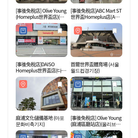
[事後免稅店] Olive Young
[事後免稅店]ABC Mart ST
首爾世
(Homeplus世界盃店)(올
世界盃Homeplus店(ABC
월드컵
리브영 홈플러스월드컵
마트 ST 월드컵홈플러스
점)
점)
[事後免稅店]DAISO
首爾世界盃體育場 (서울
e-S
Homeplus世界盃店(다이
월드컵경기장)
堂 (
소 홈플러스 월드컵점)
麻浦文化儲備基地 (마포
[事後免稅店] Olive Young
上岩洞
문화비축기지)
(麻浦區廳站店)(올리브영
中心 
마포구청역점)
미디어