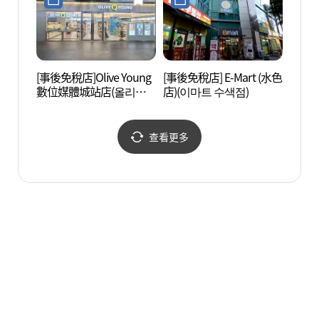
[事後免稅店]Olive Young
[事後免稅店] E-Mart (水色
韓國電
數位媒體城站店(올리브
店)(이마트 수색점)
화박물
영 디지털미디어시티역
점)
查看更多