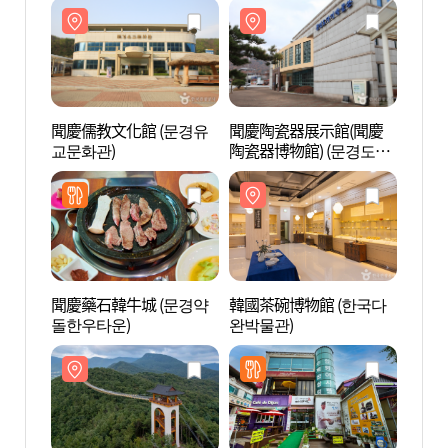
聞慶儒教文化館 (문경유
聞慶陶瓷器展示館(聞慶
聞慶儒
교문화관)
陶瓷器博物館) (문경도자
교문화
기전시관(문경도자기박
물관))
聞慶藥石韓牛城 (문경약
韓國茶碗博物館 (한국다
韓國茶
돌한우타운)
완박물관)
완박물