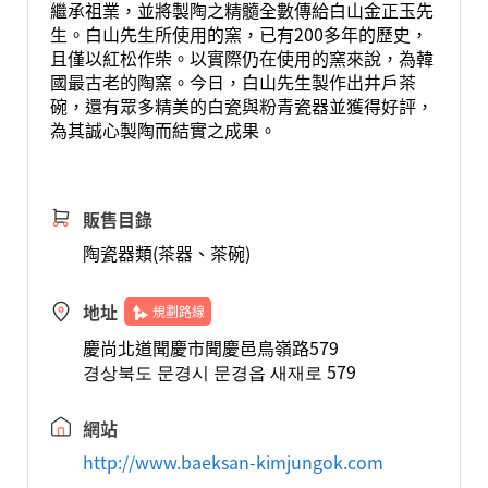
繼承祖業，並將製陶之精髓全數傳給白山金正玉先
生。白山先生所使用的窯，已有200多年的歷史，
且僅以紅松作柴。以實際仍在使用的窯來說，為韓
國最古老的陶窯。今日，白山先生製作出井戶茶
碗，還有眾多精美的白瓷與粉青瓷器並獲得好評，
為其誠心製陶而結實之成果。
販售目錄
陶瓷器類(茶器、茶碗)
地址
規劃路線
慶尚北道聞慶市聞慶邑鳥嶺路579
경상북도 문경시 문경읍 새재로 579
網站
http://www.baeksan-kimjungok.com