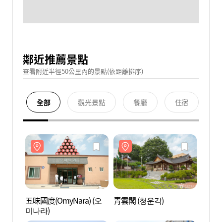
鄰近推薦景點
查看附近半徑50公里內的景點(依距離排序)
全部
觀光景點
餐廳
住宿
五味國度(OmyNara) (오
青雲閣 (청운각)
五味國度
미나라)
미나라