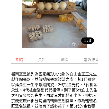
/
1
5
介紹
資訊
地圖
鄰近推薦景點
嶺南窯是被列為國家無形文化財的白山金正玉先生
製作陶瓷器，並傳授陶瓷器製法之處。其1代祖金
就廷先生一生奉獻給陶瓷，2代祖金光杓、3代祖金
永洙、4代祖金洛集代代相傳。到了第5代白山先生
之祖父金雲熙先生，由於其才能特別出色，被選入
京畿道廣州郡分院里的朝鮮王朝官窯，作為轆轤名
匠聲名遠揚，並培育了諸多弟子。第6代的金教壽