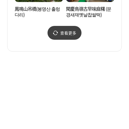
鳳鳴山吊橋(봉명산 출렁
聞慶鳥嶺古早味麻糬 (문
聞慶鳥
다리)
경새재옛날찹쌀떡)
새재도
查看更多