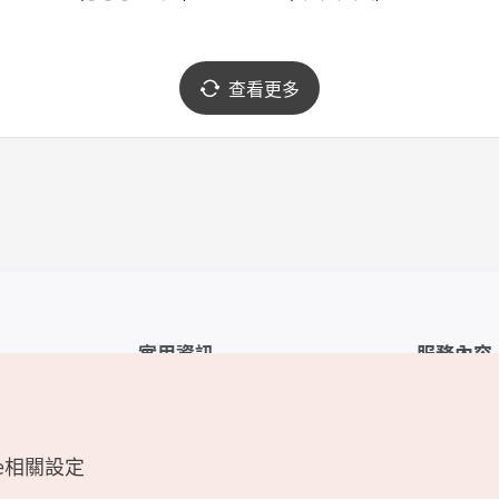
查看更多
實用資訊
服務內容
韓國觀光公社APP
服務條款
1330韓國旅遊諮詢翻譯熱線
FAQ
e相關設定
韓國旅遊地圖
個人資訊保