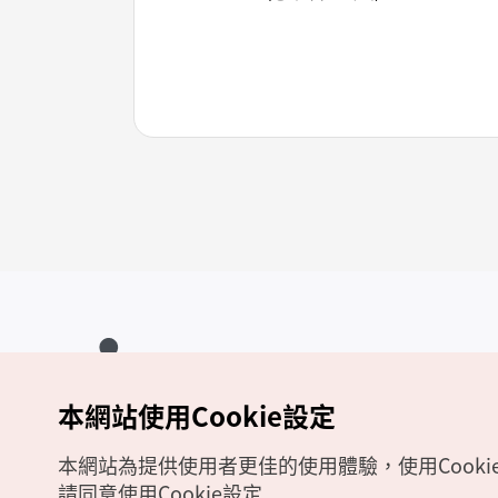
本網站使用Cookie設定
Copyrights (c) 韓國觀光公社版權所有
如有相關疑問或建議，歡迎來信至
官方信箱
chinese_big5@knto.or.kr
本網站為提供使用者更佳的使用體驗，使用Cooki
請同意使用Cookie設定