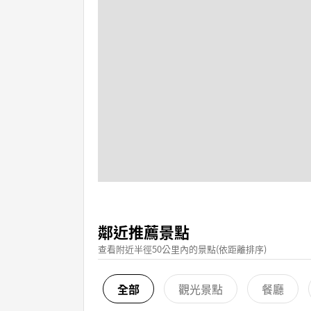
鄰近推薦景點
查看附近半徑50公里內的景點(依距離排序)
全部
觀光景點
餐廳