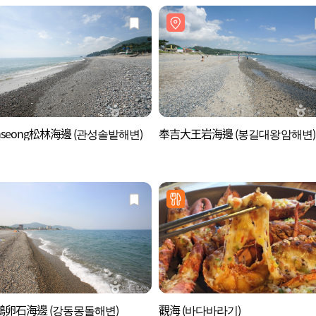
nseong松林海邊 (관성솔밭해변)
奉吉大王岩海邊 (봉길대왕암해변)
鵝卵石海邊 (강동몽돌해변)
觀海 (바다바라기)