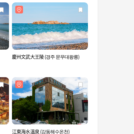
慶州文武大王陵 (경주 문무대왕릉)
濤聲路 (파도소리길)
江東海水溫泉 (강동해수온천)
慶州感恩寺址 (경주 