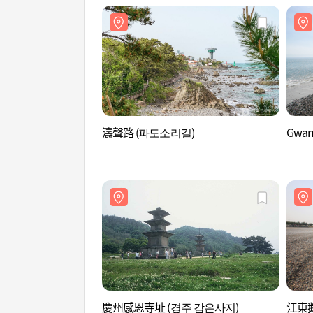
濤聲路 (파도소리길)
Gwa
慶州感恩寺址 (경주 감은사지)
江東