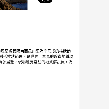
節理是順著陽南面邑川里海岸形成的柱狀節
扇形柱狀節理，是世界上罕見的珍貴地質現
質資源展覽，現場還有常駐的地質解說員，為