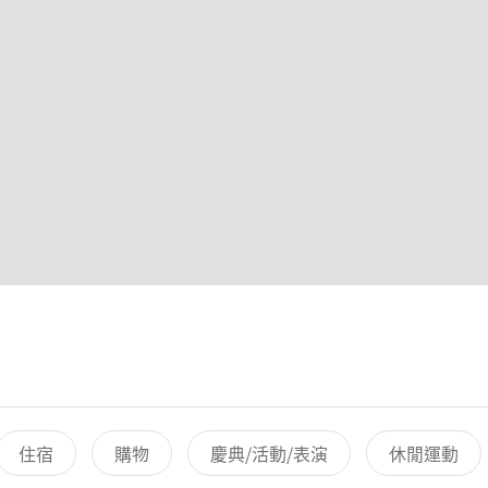
住宿
購物
慶典/活動/表演
休閒運動