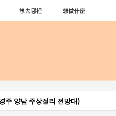
想去哪裡
想做什麼
경주 양남 주상절리 전망대)