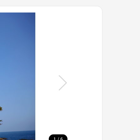
/
1
6