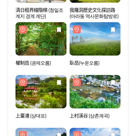
清日租界線階梯 (청일조
我羅洞歷史文化探訪路
清日租
계지 경계 계단)
(아라동 역사문화탐방로)
계지 
權制岳 (권제오름)
臥岳(누운오름)
權制岳
上臺浦 (상대포)
上村溪谷 (상촌계곡)
上臺浦