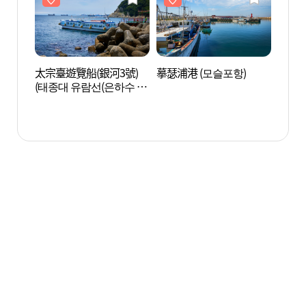
太宗臺遊覽船(銀河3號)
摹瑟浦港 (모슬포항)
太宗臺
(태종대 유람선(은하수 3
(태종
호)
호)