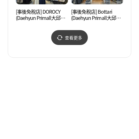
[事後免稅店] DOROCY
[事後免稅店] Bottari
Spar
(Daehyun Primall大邱店)
(Daehyun Primall大邱店)
(도로시 대현프리몰 대구
(보따리 대현프리몰 대구
점)
점)
查看更多