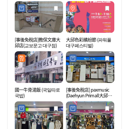
트랙스 대구점)
[事後免稅店]教保文庫大
大邱色彩繽紛節 (파워풀
大邱
邱店(교보문고 대구점)
대구페스티벌)
旅) 
로의 
國一牛骨湯飯 (국일따로
[事後免稅店] paxmusic
大邱近
국밥)
(Daehyun Primall大邱店)
대역사
(팍스뮤직 대현프리몰 대
구점)