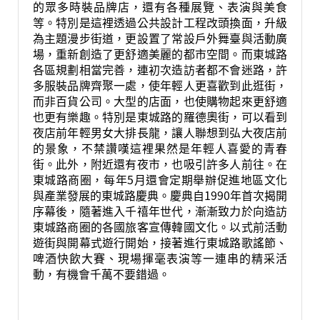
的眾多時裝品牌店，還有各種展覽、表演與美食
等。特別是這裡透過公共設計工程改頭換面，升級
為主題漫步街道，更設置了常設戶外舞臺與活動廣
場，重新創造了更舒適美麗的都市空間。而東城路
各區規劃相當完善，連初次造訪者都不會迷路，許
多服裝品牌齊聚一處，使年輕人更喜歡到此逛街，
而非百貨公司。大型的店面，也使購物起來更舒適
也更有樂趣。特別是東城路的羅德奧街，可以看到
夜店前年輕男女大排長龍，讓人聯想到弘大夜店前
的景象，不禁讚嘆這裡果然是年輕人喜愛的青春
街。此外，附近還有夜市，也吸引許多人前往。在
東城路商圈，每年5月還會定期舉辦促進地區文化
與產業發展的東城路慶典。慶典自1990年首次揭開
序幕後，隨著進入千禧年世代，漸漸致力於向造訪
東城路商圈的各國旅客宣傳韓國文化。以式前活動
遊街與開幕式遊行開始，接著進行東城路歌謠節、
啤酒快飲大賽、現場揮毫表演等一連串的精采活
動，有機會千萬不要錯過。