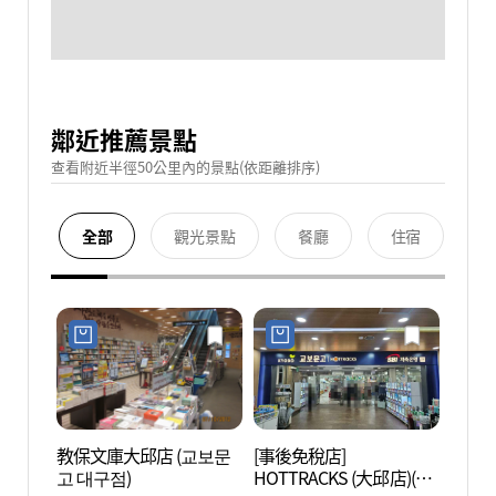
鄰近推薦景點
查看附近半徑50公里內的景點(依距離排序)
全部
觀光景點
餐廳
住宿
教保文庫大邱店 (교보문
[事後免稅店]
大邱華
고 대구점)
HOTTRACKS (大邱店)(핫
협회)