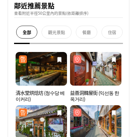
鄰近推薦景點
查看附近半徑50公里內的景點(依距離排序)
全部
觀光景點
餐廳
住宿
清水堂烘焙坊 (청수당 베
益善洞韓屋街 (익선동 한
益善洞
이커리)
옥거리)
옥거리