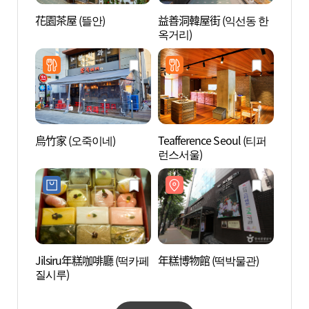
花園茶屋 (뜰안)
益善洞韓屋街 (익선동 한
年糕博
옥거리)
烏竹家 (오죽이네)
Teafference Seoul (티퍼
昌德宮
런스서울)
극장)
Jilsiru年糕咖啡廳 (떡카페
年糕博物館 (떡박물관)
智勇迷
질시루)
(다이
사동점