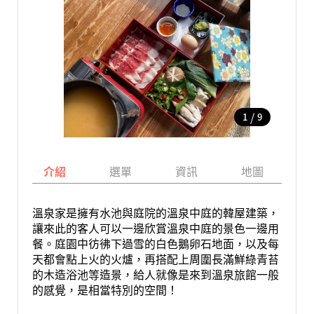
/
1
9
介紹
選單
資訊
地圖
溫泉家是擁有水池與庭院的溫泉中庭的韓屋建築，
讓來此的客人可以一邊欣賞溫泉中庭的景色一邊用
餐。庭園中彷彿下過雪的白色鵝卵石地面，以及每
天都會點上火的火爐，再搭配上周圍長滿鮮綠青苔
的木造浴池等造景，給人就像是來到溫泉旅館一般
的感覺，是相當特別的空間！