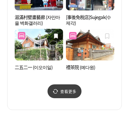
滋滿村壁畫藝廊 (자만마
[事後免稅店]Sujegak(수
滋滿村
을 벽화갤러리)
제각)
을 벽
二五二一 (이오이일)
禮茶院 (예다원)
南川橋
연루)
查看更多