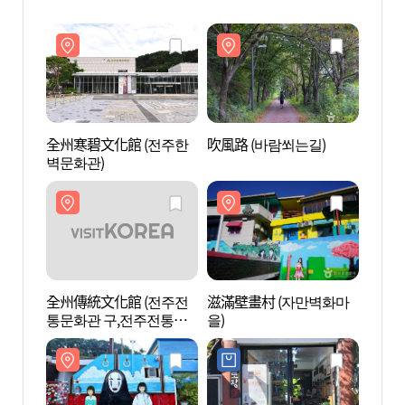
全州寒碧文化館 (전주한
吹風路 (바람쐬는길)
全州寒
벽문화관)
벽문화
全州傳統文化館 (전주전
滋滿壁畫村 (자만벽화마
全州傳
통문화관 구,전주전통문
을)
통문화
화센터)
화센터