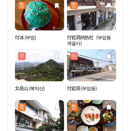
付冰 (부빙)
付岩洞鸡热社（부암동
付岩洞
계열사）
北岳山 (북악산)
付岩洞 (부암동)
紫霞美