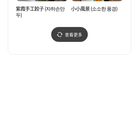
紫霞手工餃子 (자하손만
小小風景 (소소한 풍경)
上村齋
두)
查看更多