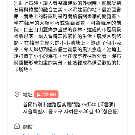
別貼上石磚，讓人看整體建築的外觀時，能感受到
石磚與韓屋的融合之美。水泥建築的地下層為圖書
館，而地上的韓屋則是可閱讀借閱書籍的閱覽室。
坐在韓屋的大廳地板或簷廊賞景，可將韓屋的前
院、仁王山山麓綠意盎然的森林、遠處的市區風景
盡收眼底，讓人暫時忘卻繁忙的生活，感受片刻悠
閒。在韓屋主屋旁的小小池塘上，還建了個小涼
亭，令人聯想到過去儒生賞景的風流意趣。池塘上
還打造了小小的瀑布，坐在涼亭裡往窗外看，瀑布
與窗框形成如畫的美景，使這裡成為備受歡迎的打
卡勝地。
地址
規劃路線
首爾特別市鐘路區紫霞門路36街40 (清雲洞)
서울특별시 종로구 자하문로36길 40 (청운동)
網站