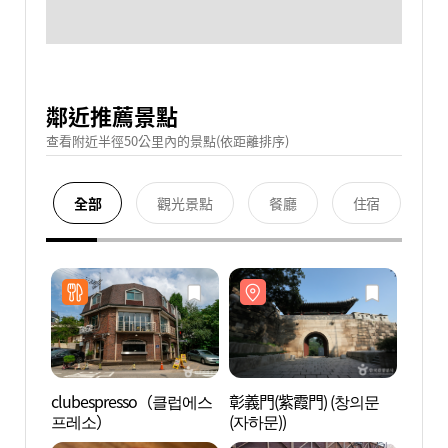
鄰近推薦景點
查看附近半徑50公里內的景點(依距離排序)
全部
觀光景點
餐廳
住宿
clubespresso（클럽에스
彰義門(紫霞門) (창의문
彰義門
프레소）
(자하문))
(자하문