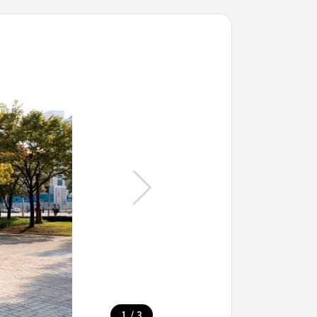
/
1
3