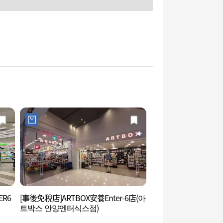
ER6
[事後免稅店]ARTBOX安養Enter-6店(아
安養藝術公園 (안양
트박스 안양엔터식스점)