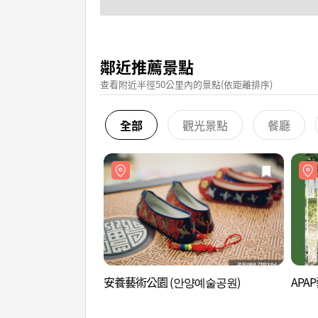
鄰近推薦景點
查看附近半徑50公里內的景點(依距離排序)
全部
觀光景點
餐廳
安養藝術公園 (안양예술공원)
APA