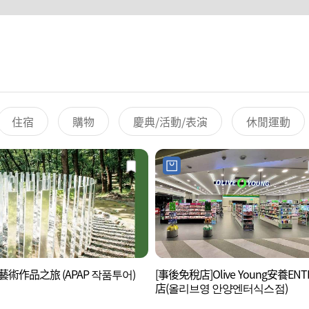
住宿
購物
慶典/活動/表演
休閒運動
P藝術作品之旅 (APAP 작품투어)
[事後免稅店]Olive Young安養ENT
店(올리브영 안양엔터식스점)