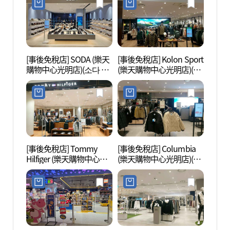
[事後免稅店] SODA (樂天
[事後免稅店] Kolon Sport
忠賢博
購物中心光明店)(소다 롯
(樂天購物中心光明店)(코
데몰 광명점)
오롱스포츠 롯데몰 광명
점)
[事後免稅店] Tommy
[事後免稅店] Columbia
光明洞
Hilfiger (樂天購物中心光
(樂天購物中心光明店)(컬
明店)(타미힐피거 롯데몰
럼비아 롯데몰 광명점)
광명점)