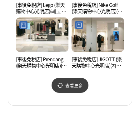
[事後免稅店] Lego (樂天
[事後免稅店] Nike Golf
安養藝
購物中心光明店)(레고 롯
(樂天購物中心光明店)(나
공원)
데몰 광명점)
이키골프 롯데몰 광명점)
[事後免稅店] Prendang
[事後免稅店] JIGOTT (樂
三幕寺
(樂天購物中心光明店)(쁘
天購物中心光明店)(지고
렝땅 롯데몰 광명점)
트 롯데몰 광명점)
查看更多