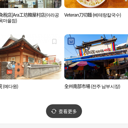
免稅店]Ara工坊韓屋村店(아라공
Veteran刀切麵 (베테랑칼국수)
옥마을점)
 (예다원)
全州南部市場 (전주 남부시장)
查看更多