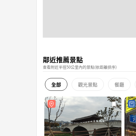
鄰近推薦景點
查看附近半徑50公里內的景點(依距離排序)
全部
觀光景點
餐廳