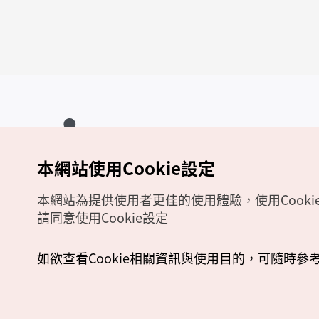
本網站使用Cookie設定
Copyrights (c) 韓國觀光公社版權所有
如有相關疑問或建議，歡迎來信至
官方信箱
chinese_big5@knto.or.kr
本網站為提供使用者更佳的使用體驗，使用Cooki
請同意使用Cookie設定
如欲查看Cookie相關資訊與使用目的，可隨時參