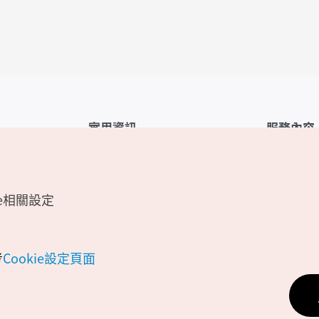
實用資訊
服務內容
韓國觀光公社APP
服務條款
1330韓國旅遊諮詢翻譯熱線
FAQ
e相關設定
韓國旅遊地圖
個人資訊保
電子書
Cookie 設
Odii
Cookie政策
考
Cookie設定頁面
位置資訊服
個人位置資