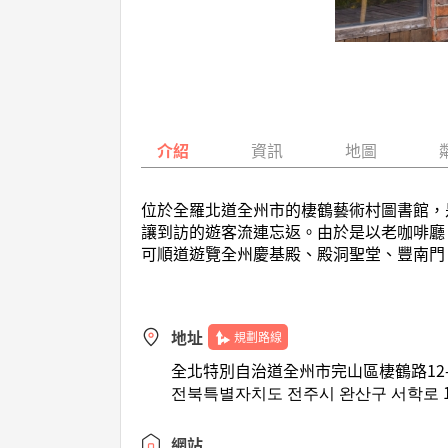
介紹
資訊
地圖
位於全羅北道全州市的棲鶴藝術村圖書館，是
讓到訪的遊客流連忘返。由於是以老咖啡廳
可順道遊覽全州慶基殿、殿洞聖堂、豐南門
地址
規劃路線
全北特別自治道全州市完山區棲鶴路12-1
전북특별자치도 전주시 완산구 서학로 12
網站