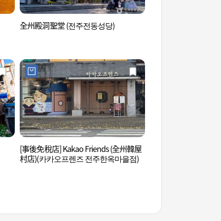
全州殿洞聖堂 (전주전동성당)
南川橋晴烟樓 (남천교
[事後免稅店] Kakao Friends (全州韓屋
滋滿村壁畫藝廊 (자
村店)(카카오프렌즈 전주한옥마을점)
리)