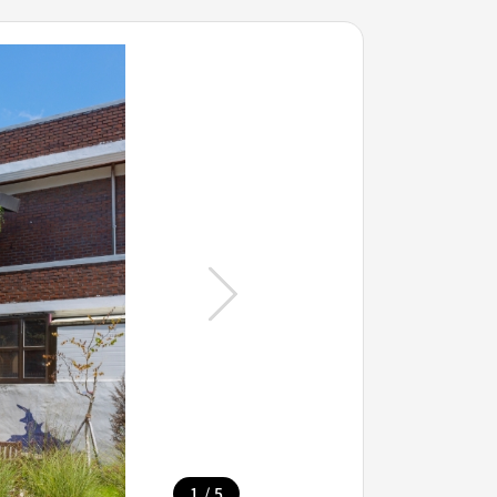
/
1
5