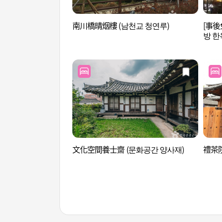
南川橋晴烟樓 (남천교 청연루)
[事後
방 한
文化空間養士齋 (문화공간 양사재)
禮茶院