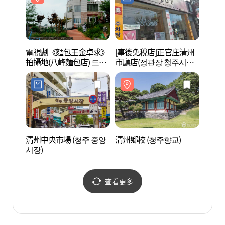
電視劇《麵包王金卓求》
[事後免稅店]正官庄清州
清州鄉
拍攝地(八峰麵包店) 드라
市廳店(정관장 청주시청
마 제빵왕 김탁구 촬영지
점)
(팔봉제빵점)
清州中央市場 (청주 중앙
清州鄉校 (청주향교)
國立
시장)
(국립
查看更多