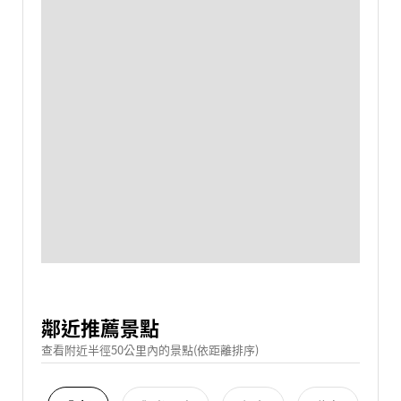
鄰近推薦景點
查看附近半徑50公里內的景點(依距離排序)