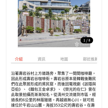
/
1
8
介紹
資訊
地圖
鄰近推薦景點
沿著壽岩谷村上方道路旁，聚集了一間間咖啡廳，
因此形成壽岩谷咖啡街。壽岩谷原本是韓戰後難民
們在此聚居形成的貧民窟，而後因電視劇《該隱與
亞伯》、《麵包王金卓求》、《榮光的在仁》曾在
此取景拍攝而漸漸知名。從清州交流道到市區，經
過長約6公里的林蔭隧道，再越過無心川，就可抵
達位於牛岩山山麓，海拔353公尺的壽岩谷。在壽