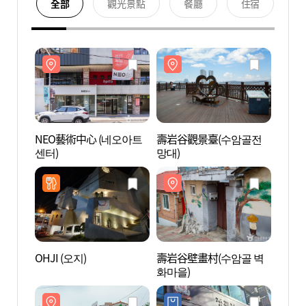
全部
觀光景點
餐廳
住宿
NEO藝術中心 (네오아트
壽岩谷觀景臺(수암골전
NEO
센터)
망대)
센터)
OHJI (오지)
壽岩谷壁畫村(수암골 벽
壽岩谷
화마을)
화마을