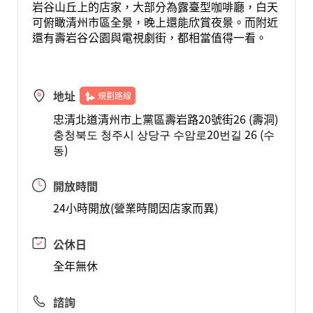
岩谷山丘上的店家，大部分為露臺型咖啡廳，白天
可俯瞰清州市區全景，晚上還能欣賞夜景。而附近
還有壽岩谷公園與電視劇街，都相當值得一看。
地址
規劃路線
忠清北道清州市上黨區壽岩路20號街26 (壽洞)
충청북도 청주시 상당구 수암로20번길 26 (수
동)
開放時間
24小時開放(營業時間因店家而異)
公休日
全年無休
諮詢