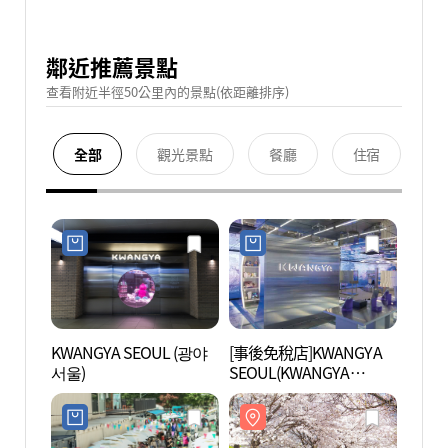
鄰近推薦景點
查看附近半徑50公里內的景點(依距離排序)
全部
觀光景點
餐廳
住宿
KWANGYA SEOUL (광야
[事後免稅店]KWANGYA
首爾林
서울)
SEOUL(KWANGYA
SEOUL)