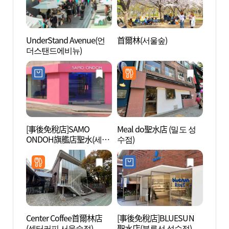
UnderStand Avenue(언
首爾林(서울숲)
漢江 
더스탠드에비뉴)
[事後免稅店]SAMO
Meal do聖水店 (밀도 성
聖水洞
ONDOH旗艦店聖水(세이
수점)
수제화
모온도 플래그십스토어
성수)
Center Coffee首爾林店
[事後免稅店]BLUESUN
聖水洞
(센터커피 서울숲점)
聖水店(블루선 성수점)
페거리