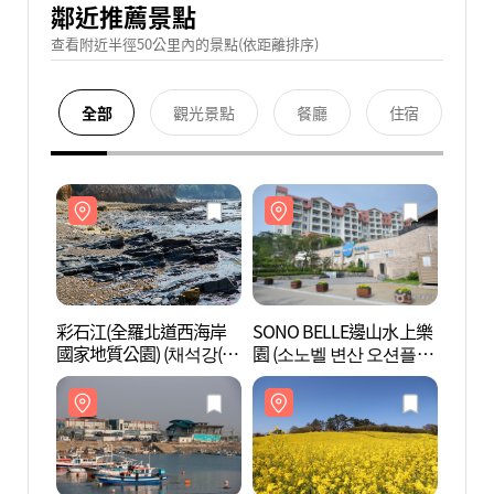
鄰近推薦景點
查看附近半徑50公里內的景點(依距離排序)
全部
觀光景點
餐廳
住宿
彩石江(全羅北道西海岸
SONO BELLE邊山水上樂
彩石
國家地質公園) (채석강(전
園 (소노벨 변산 오션플레
國家地
북 서해안 국가지질공원))
이)
북 서