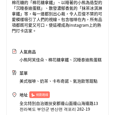
棉花糖的「棉花糖拿鐵」、以睡著的小熊為造型的
「沉睡泰迪蛋糕」、散發濃郁香氣的「抹茶冰淇淋
拿鐵」等，每一道都別出心裁，令人忍俊不禁的可
愛模樣吸引了人們的視線。包含咖啡在內，所有品
項都既可愛又可口，使這裡成為Instagram上的熱
門打卡店家。
人氣商品
小熊阿芙佳朵、棉花糖拿鐵、沉睡泰迪熊蛋糕
菜單
美式咖啡、奶茶、卡布奇諾、氣泡飲等甜點
地址
規劃路線
全北特別自治道扶安郡邊山面邊山海邊路13
전라북도 부안군 변산면 격포리 282-19