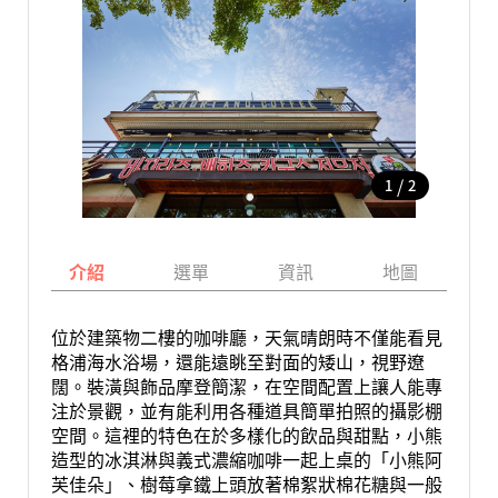
/
1
2
介紹
選單
資訊
地圖
位於建築物二樓的咖啡廳，天氣晴朗時不僅能看見
格浦海水浴場，還能遠眺至對面的矮山，視野遼
闊。裝潢與飾品摩登簡潔，在空間配置上讓人能專
注於景觀，並有能利用各種道具簡單拍照的攝影棚
空間。這裡的特色在於多樣化的飲品與甜點，小熊
造型的冰淇淋與義式濃縮咖啡一起上桌的「小熊阿
芙佳朵」、樹莓拿鐵上頭放著棉絮狀棉花糖與一般