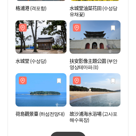
格浦港 (격포항)
水城堂油菜花田 (수성당
格浦港
유채꽃)
水城堂 (수성당)
扶安影像主題公園 (부안
水城堂
영상테마파크)
荷島觀景臺 (하섬전망대)
故沙浦海水浴場 (고사포
荷島觀
해수욕장)