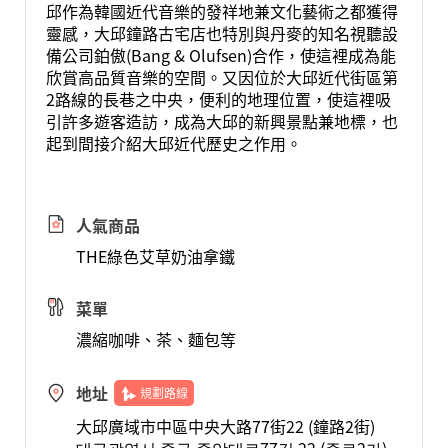
邱作為韓國近代音樂的發祥地兼文化藝術之都獲得
靈感，大邱鐘路古宅店也特別與丹麥的知名視聽設
備公司鉑傲(Bang & Olufsen)合作，使這裡成為能
欣賞高品質音樂的空間。又因位於大邱近代街區第
2路線的長巷之中央，便利的地理位置，使這裡吸
引許多遊客造訪，成為大邱的新興景點兼地標，也
起到間接介紹大邱近代歷史之作用。
人氣商品
THE綠色艾草奶油拿鐵
菜單
濃縮咖啡、茶、麵包等
地址
規劃路線
大邱廣域市中區中央大路77街22 (鐘路2街)