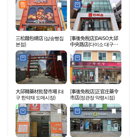
三松麵包總店 (삼송빵집
[事後免稅店]DAISO大邱
大邱
본점)
中央路店(다이소 대구중
(대구
앙로점)
관)
大邱韓藥材批發市場 (대
[事後免稅店]正官庄藥令
嶠南YM
구 한약재 도매시장)
市店(정관장 약령시점)