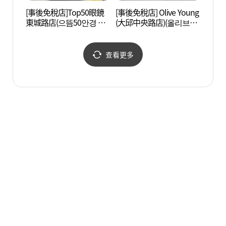
[事後免稅店]Top50眼鏡
[事後免稅店] Olive Young
慶尙監
東城路店(으뜸50안경 동
(大邱中央路店)(올리브영
공원)
성로점)
대구중앙로점)
查看更多