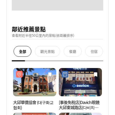
鄰近推薦景點
查看附近半徑50公里內的景點(依距離排序)
全部
觀光景點
餐廳
住宿
大邱華僑協會 (대구화교
[事後免稅店]Davich眼鏡
大邱華
협회)
大邱東城路店(다비치안
협회)
경 대구동성로점)