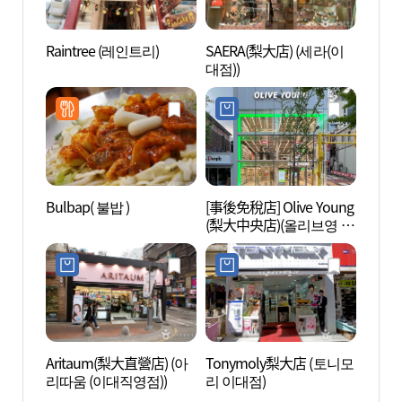
Raintree (레인트리)
SAERA(梨大店) (세라(이
梨花女
대점))
화여
Bulbap( 불밥 )
[事後免稅店] Olive Young
延世路
(梨大中央店)(올리브영 이
대중앙점)
Aritaum(梨大直營店) (아
Tonymoly梨大店 (토니모
西江大
리따움 (이대직영점))
리 이대점)