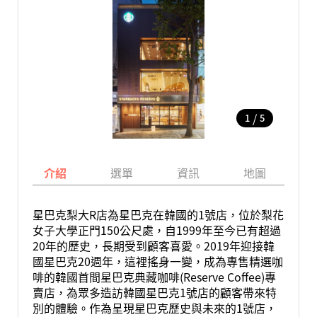
/
1
5
介紹
選單
資訊
地圖
星巴克梨大R店為星巴克在韓國的1號店，位於梨花
女子大學正門150公尺處，自1999年至今已有超過
20年的歷史，長期受到顧客喜愛。2019年迎接韓
國星巴克20週年，這裡搖身一變，成為專售精選咖
啡的韓國首間星巴克典藏咖啡(Reserve Coffee)專
賣店，為眾多造訪韓國星巴克1號店的顧客帶來特
別的體驗。作為呈現星巴克歷史與未來的1號店，