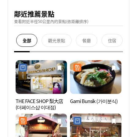
鄰近推薦景點
查看附近半徑50公里內的景點(依距離排序)
全部
觀光景點
餐廳
住宿
THE FACE SHOP 梨大店
Gami Bunsik (가미분식)
梨花女
(더페이스샵 이대점)
대학교