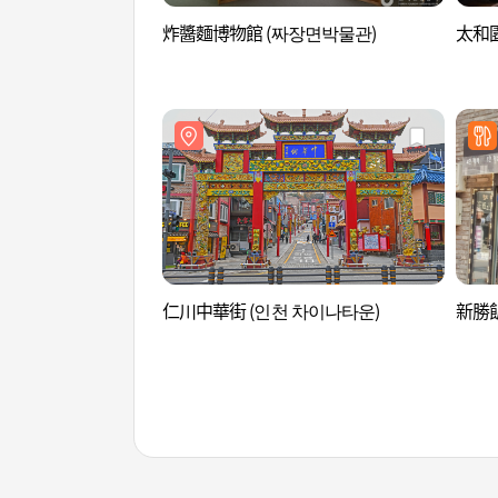
炸醬麵博物館 (짜장면박물관)
太和園
仁川中華街 (인천 차이나타운)
新勝飯