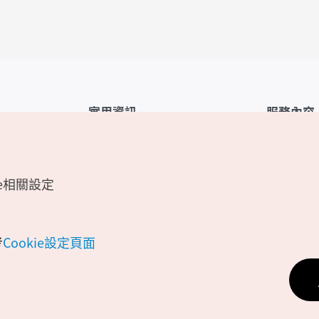
實用資訊
服務內容
韓國觀光公社APP
服務條款
1330韓國旅遊諮詢翻譯熱線
FAQ
e相關設定
韓國旅遊地圖
個人資訊保
電子書
Cookie 設
Odii
Cookie政策
考
Cookie設定頁面
位置資訊服
個人位置資