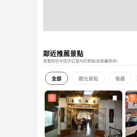
鄰近推薦景點
查看附近半徑50公里內的景點(依距離排序)
全部
觀光景點
餐廳