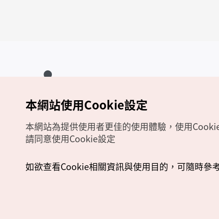
本網站使用Cookie設定
Copyrights (c) 韓國觀光公社版權所有
如有相關疑問或建議，歡迎來信至
官方信箱
chinese_big5@knto.or.kr
本網站為提供使用者更佳的使用體驗，使用Cooki
請同意使用Cookie設定
如欲查看Cookie相關資訊與使用目的，可隨時參