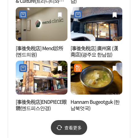
& Culture(트리니티와인
남)
미술관
앤컬처)
[事後免稅店] Mend診所
[事後免稅店] 廣州窯 (漢
AMOR
(멘드의원)
南店)(광주요 한남점)
레퍼시
[事後免稅店]ENDPIECE眼
Hannam Bugeotguk (한
梨泰院
鏡(엔드피스안경)
남북엇국)
관광특
查看更多