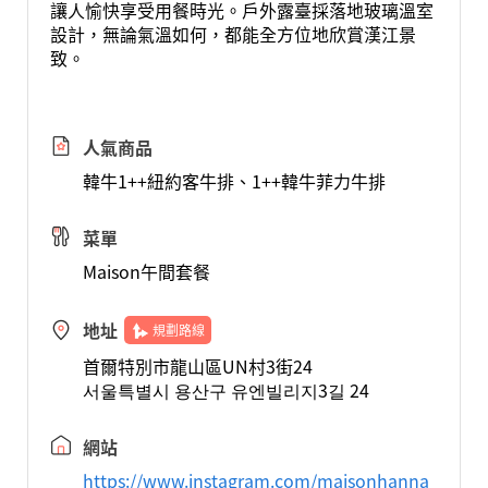
讓人愉快享受用餐時光。戶外露臺採落地玻璃溫室
設計，無論氣溫如何，都能全方位地欣賞漢江景
致。
人氣商品
韓牛1++紐約客牛排、1++韓牛菲力牛排
菜單
Maison午間套餐
地址
規劃路線
首爾特別市龍山區UN村3街24
서울특별시 용산구 유엔빌리지3길 24
網站
https://www.instagram.com/maisonhanna