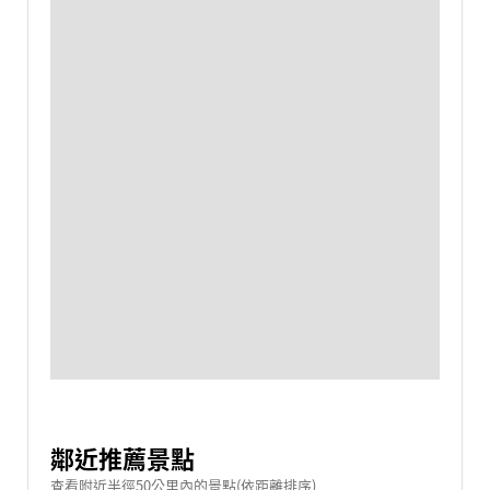
鄰近推薦景點
查看附近半徑50公里內的景點(依距離排序)