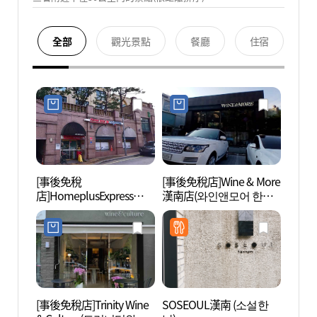
全部
觀光景點
餐廳
住宿
[事後免稅
[事後免稅店]Wine & More
Blue
店]HomeplusExpress漢南
漢南店(와인앤모어 한남
어)
店(홈플러스익스프레스
점)
한남점)
[事後免稅店]Trinity Wine
SOSEOUL漢南 (소설한
三星美