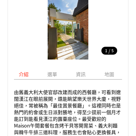
/
1
5
介紹
選單
資訊
地圖
由舊義大利大使官邸改建而成的西餐廳，可看到遼
闊漢江在眼前展開，還能眺望樂天世界大廈，視野
絕佳，常被稱為「最佳賞景餐廳」。這裡同時也是
熱門的約會或生日派對勝地，得至少提前一個月才
能訂到能看見漢江的露臺座位。最受歡迎的
Maison午間套餐包含烤干貝等開胃菜、義大利麵
與韓牛牛排三道料理，服務生也會貼心更換餐具，