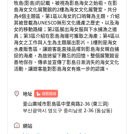
牧島(影島)的記載，被視為影島海女之始祖。在影
島海女文化展覽館的2樓為海女文化展覽室，共分
為4個主題區，第1區以海女的口哨聲為主題，介紹
其被登載為UNESCO無形文化遺產之歷史，以及海
女的移動路線；第2區展出海女服與下水捕漁之道
具；第3區介紹在影島海邊可獲取之海產；第4區以
海女之工作與人生為主題展出影片。1樓則是海女
水產販售區，讓遊客能直接品嚐到影島海女親自捕
捉的海產，為旅途留下難忘的回憶。整個展覽館妥
善地保存、傳承並宣傳了影島日漸消失的海女文化
活動，讓遊客能對影島海女有進一步的認識。
地址
規劃路線
釜山廣域市影島區中里南路2-36 (東三洞)
부산광역시 영도구 중리남로 2-36 (동삼동)
網站