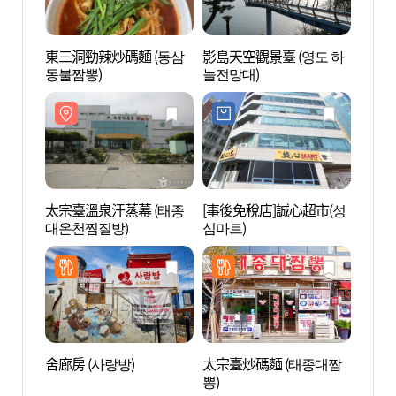
東三洞勁辣炒碼麵 (동삼
影島天空觀景臺 (영도 하
太宗臺
동불짬뽕)
늘전망대)
대온천
太宗臺溫泉汗蒸幕 (태종
[事後免稅店]誠心超市(성
太宗臺
대온천찜질방)
심마트)
園) 
질공원
舍廊房 (사랑방)
太宗臺炒碼麵 (태종대짬
影島
뽕)
(영도