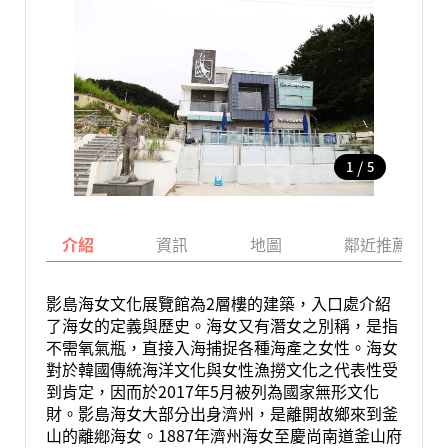
/
1
5
介紹
資訊
地圖
鄰近推薦景點
影島海女文化展覽館為2層樓的建築，入口處介紹
了海女的定義與歷史。海女又有潛女之別稱，是指
不需氧氣瓶，直接入海捕捉各種海產之女性。海女
對於韓國傳統海洋文化與女性漁撈文化之代表性受
到肯定，因而於2017年5月被列為國家無形文化
財。影島海女大部分出身濟州，是離開故鄉來到釜
山的離鄕海女。1887年濟州海女至慶尚南道釜山府