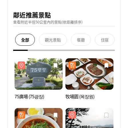
鄰近推薦景點
查看附近半徑50公里內的景點(依距離排序)
全部
觀光景點
餐廳
住宿
75廣場 (75광장)
牧場園 (목장원)
75廣場