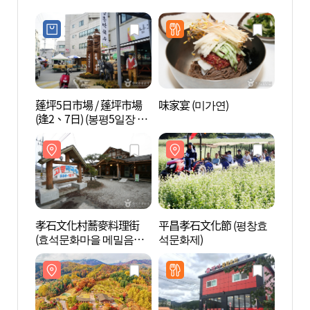
蓬坪5日市場 / 蓬坪市場
味家宴 (미가연)
孝石
(逢2、7日) (봉평5일장 /
(효석
봉평시장 (2, 7 일))
거리)
孝石文化村蕎麥料理街
平昌孝石文化節 (평창효
李孝石
(효석문화마을 메밀음식
석문화제)
학관)
거리)