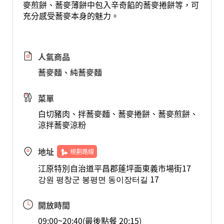
麥煎餅、蕎麥薄餅中包入辛奇餡的蕎麥捲餅等，可
充分感受蕎麥本身的魅力。
人氣商品
蕎麥麵、純蕎麥麵
菜單
白切豬肉、拌蕎麥麵、蕎麥捲餅、蕎麥煎餅、
涼拌蕎麥涼粉
地址
規劃路線
江原特別自治道平昌郡蓬坪面東義市場街17
강원 평창군 봉평면 동이장터길 17
開放時間
09:00~20:40(最後點餐 20:15)