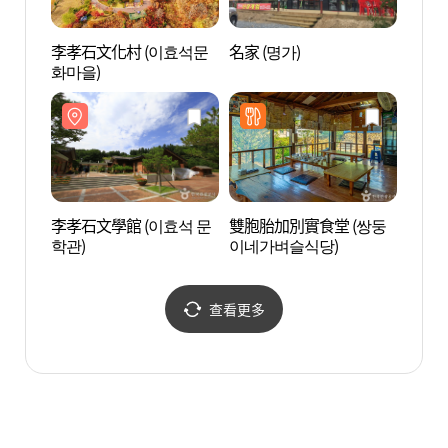
李孝石文化村 (이효석문
名家 (명가)
李孝石
화마을)
터)
李孝石文學館 (이효석 문
雙胞胎加別實食堂 (쌍둥
平昌武
학관)
이네가벼슬식당)
이예술
查看更多