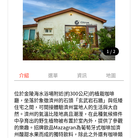
/
1
2
介紹
選單
資訊
地圖
位於金陵海水浴場附近(約300公尺)的植栽咖啡
廳，坐落於象徵濟州的石頭「玄武岩石牆」與低矮
住宅之間，可間接體驗濟州當地人的生活與大自
然。濟州的氣溫比陸地高且潮溼，在此種氣候條件
中孕育出的野生植物被布置於室內外，提供了參觀
的樂趣。招牌飲品Mazagran為葡萄牙式咖啡加濟
州酸甜水果而成的獨特飲料，除此之外還有咖啡類