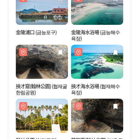
金陵浦口 (금능포구)
金陵海水浴場 (금능해수
金陵浦
욕장)
挾才窟(翰林公園) (협재굴
挾才海水浴場 (협재해수
挾才窟
한림공원)
욕장)
한림공