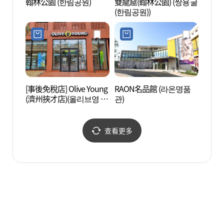
翰林公園 (한림공원)
雙龍窟(翰林公園) (쌍용굴
翰林公
(한림공원))
[事後免稅店] Olive Young
RAON名品館 (라온명품
飛揚島
(濟州挾才店)(올리브영 제
관)
주협재점)
查看更多