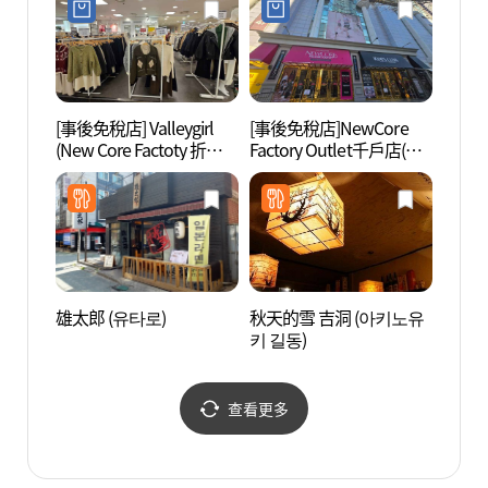
[事後免稅店] Valleygirl
[事後免稅店]NewCore
岩寺生
(New Core Factoty 折扣
Factory Outlet千戶店(뉴
공원)
購物中心千戶店)(밸리걸
코아팩토리아울렛 천호
뉴코아팩토리아울렛 천
점)
호점)
雄太郎 (유타로)
秋天的雪 吉洞 (아키노유
首爾岩
키 길동)
사동 
查看更多