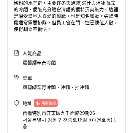
椒粉的水辛奇，主要在冬天醃製)湯汁與浮冰而成
的冷麵，便能充分體會冷麵的獨特清爽魅力。這裡
是深受當地人喜愛的餐廳，也是知名餐廳，尖峰時
段通常需要排隊，但員工會在門口控管候位人數，
使得翻桌率偏快。
人氣商品
蘿蔔纓辛奇冷麵
菜單
蘿蔔纓辛奇冷麵、冷麵、拌冷麵
地址
規劃路線
首爾特別市江東區九千面路29街26
서울특별시 강동구 천중로18길 57 (천호동) 1
층