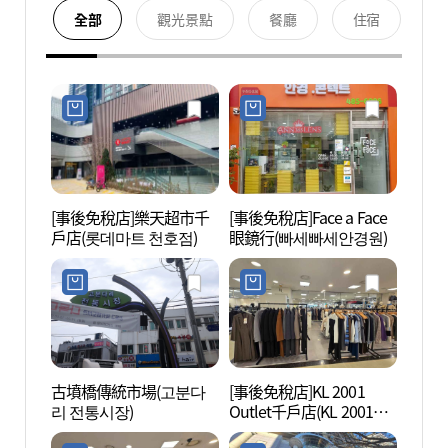
全部
觀光景點
餐廳
住宿
[事後免稅店]樂天超市千
[事後免稅店]Face a Face
千戶公
戶店(롯데마트 천호점)
眼鏡行(빠세빠세안경원)
古墳橋傳統市場(고분다
[事後免稅店]KL 2001
首爾風
리 전통시장)
Outlet千戶店(KL 2001아
납동 
울렛 천호점)