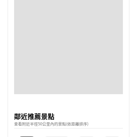
鄰近推薦景點
查看附近半徑50公里內的景點(依距離排序)