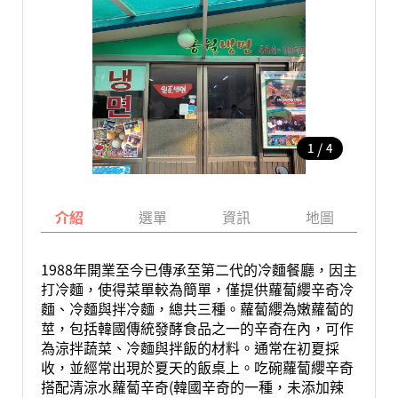
/
1
4
介紹
選單
資訊
地圖
1988年開業至今已傳承至第二代的冷麵餐廳，因主
打冷麵，使得菜單較為簡單，僅提供蘿蔔纓辛奇冷
麵、冷麵與拌冷麵，總共三種。蘿蔔纓為嫩蘿蔔的
莖，包括韓國傳統發酵食品之一的辛奇在內，可作
為涼拌蔬菜、冷麵與拌飯的材料。通常在初夏採
收，並經常出現於夏天的飯桌上。吃碗蘿蔔纓辛奇
搭配清涼水蘿蔔辛奇(韓國辛奇的一種，未添加辣