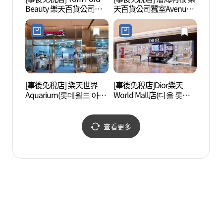
Beauty 樂天百貨公司蠶
天百貨公司蠶室Avenuel
벤처)
室Avenuel店(톰포드뷰티
店(펜할리곤스 롯데백화
롯데백화점 잠실 에비뉴
점 잠실 에비뉴엘점)
엘점)
[事後免稅店] 樂天世界
[事後免稅店]Dior樂天
Char
Aquarium(롯데월드 아쿠
World Mall店(디올 롯데
어터)
아리움)
월드몰점)
查看更多