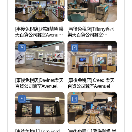
[事後免稅店] 雅詩蘭黛 樂
[事後免稅店]Tiffany香水
樂天世
天百貨公司蠶室Avenuel
樂天百貨公司蠶室
(롯데
店(에스티로더 롯데백화
Avenuel店(티파니향수 롯
이)
점 잠실 에비뉴엘점)
데백화점 잠실 에비뉴엘
점)
[事後免稅店]Davines樂天
[事後免稅店] Creed 樂天
樂天
百貨公司蠶室Avenuel店
百貨公司蠶室Avenuel店
物城 
(다비네스 롯데백화점 잠
(크리드 롯데백화점 잠실
월드몰
실 에비뉴엘점)
에비뉴엘점)
[事後免稅店] Tom Ford
[事後免稅店] 潘海利根 樂
樂天世