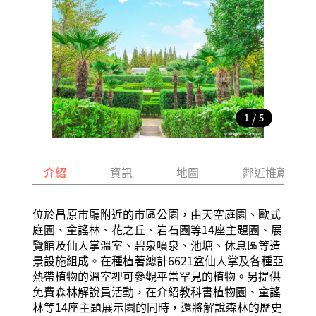
/
1
5
介紹
資訊
地圖
鄰近推薦景點
位於昌原市廳附近的市區公園，由天空庭園、歐式
庭園、童謠林、花之丘、岩石園等14座主題園、展
覽館及仙人掌溫室、碧泉噴泉、池塘、休息區等造
景設施組成。在種植著總計6621盆仙人掌及各種亞
熱帶植物的溫室裡可參觀平常罕見的植物。另提供
免費森林解說員活動，在介紹教科書植物園、童謠
林等14座主題展示園的同時，還將解說森林的歷史