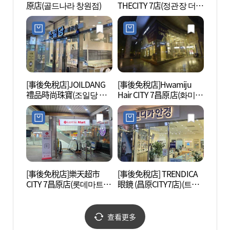
原店(골드나라 창원점)
THECITY 7店(정관장 더시
립미술
티세븐점)
[事後免稅店]JOILDANG
[事後免稅店]Hwamiju
八龍山
禮品時尚珠寶(조일당 예
Hair CITY 7昌原店(화미주
물 패션 주얼리)
헤어 시티세븐 창원점)
[事後免稅店]樂天超市
[事後免稅店] TRENDICA
安民嶺
CITY 7昌原店(롯데마트
眼鏡 (昌原CITY7店)(트랜
시티세븐 창원점)
디카안경원 창원시티세
븐점)
查看更多