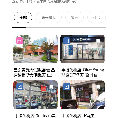
查看附近半徑50公里內的景點(依距離排序)
全部
觀光景點
餐廳
住宿
昌原美爵大使飯店(舊 昌
[事後免稅店] Olive Young
昌原之
原鉑爾曼大使飯店) (그랜
(昌原CITY7店)(올리브영
드 머큐어 앰배서더 창원
창원시티세븐점)
(구 풀만 앰배서더 창원))
[事後免稅店]Goldnara昌
[事後免稅店]正官庄
慶南