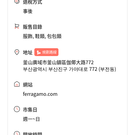
退稅方式
事後
販售目錄
服飾, 鞋類, 包包類
地址
規劃路線
釜山廣域市釜山鎮區伽倻大路772
부산광역시 부산진구 가야대로 772 (부전동)
網站
ferragamo.com
市集日
週一~日
開放時間