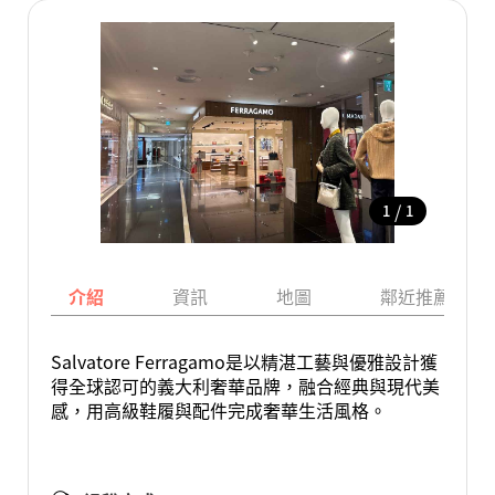
/
1
1
介紹
資訊
地圖
鄰近推薦景點
Salvatore Ferragamo是以精湛工藝與優雅設計獲
得全球認可的義大利奢華品牌，融合經典與現代美
感，用高級鞋履與配件完成奢華生活風格。