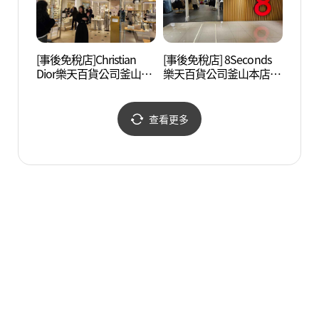
[事後免稅店]Christian
[事後免稅店] 8Seconds
田浦三
Dior樂天百貨公司釜山本
樂天百貨公司釜山本店
리)
店(크리스챤디올 롯데백
(에잇세컨즈 롯데백화점
화점 부산본점)
부산본점)
查看更多