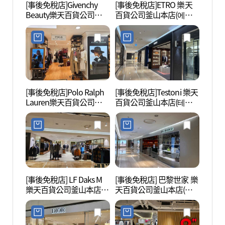
[事後免稅店]Givenchy
[事後免稅店]ETRO 樂天
七樂娛
Beauty樂天百貨公司釜山
百貨公司釜山本店(에트
(세븐
本店(지방시뷰티 롯데백
로 롯데백화점 부산본점)
점))
화점 부산본점)
[事後免稅店]Polo Ralph
[事後免稅店]Testoni 樂天
田浦咖
Lauren樂天百貨公司釜山
百貨公司釜山本店(테스
리)
本店(폴로 랄프로렌 롯데
토니 롯데백화점 부산본
백화점 부산본점)
점)
[事後免稅店] LF Daks M
[事後免稅店] 巴黎世家 樂
釜山市
樂天百貨公司釜山本店
天百貨公司釜山本店(발
공원)
(닥스남성 롯데백화점 부
렌시아가 롯데백화점 부
산본점)
산본점)