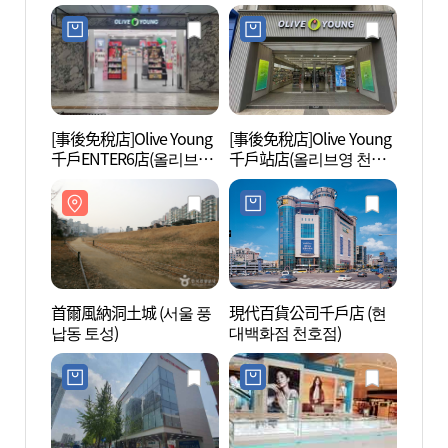
[事後免稅店]Olive Young
[事後免稅店]Olive Young
首爾風
千戶ENTER6店(올리브영
千戶站店(올리브영 천호
납동 
천호엔터식스점)
역점)
首爾風納洞土城 (서울 풍
現代百貨公司千戶店 (현
廣津橋
납동 토성)
대백화점 천호점)