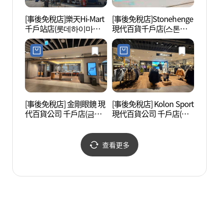
[事後免稅店]樂天Hi-Mart
[事後免稅店]Stonehenge
岩寺生
千戶站店(롯데하이마트
現代百貨千戶店(스톤헨
공원)
천호역점)
지 현대백화점 천호점)
[事後免稅店] 金剛眼鏡 現
[事後免稅店] Kolon Sport
百樂
代百貨公司 千戶店(금강
現代百貨公司 千戶店(코
山莊 
안경 현대백화점 천호점)
오롱스포츠 현대백화점
워커힐
천호점)
查看更多