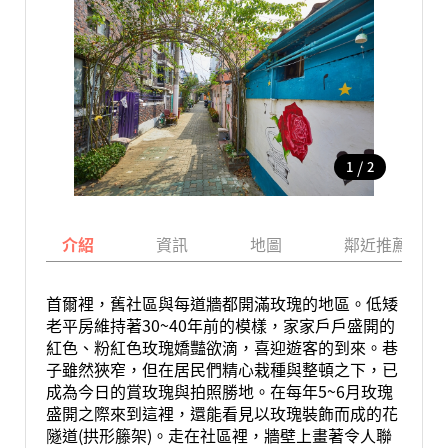
/
1
2
介紹
資訊
地圖
鄰近推薦景點
首爾裡，舊社區與每道牆都開滿玫瑰的地區。低矮
老平房維持著30~40年前的模樣，家家戶戶盛開的
紅色、粉紅色玫瑰嬌豔欲滴，喜迎遊客的到來。巷
子雖然狹窄，但在居民們精心栽種與整頓之下，已
成為今日的賞玫瑰與拍照勝地。在每年5~6月玫瑰
盛開之際來到這裡，還能看見以玫瑰裝飾而成的花
隧道(拱形籐架)。走在社區裡，牆壁上畫著令人聯