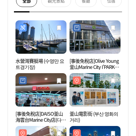
全部
觀光景點
餐廳
住宿
水營灣賽艇場 (수영만 요
[事後免稅店]Olive Young
釜山電
트경기장)
釜山Marine City I'PARK店
거리)
(올리브영 부산마린시티
아이파크점)
[事後免稅店]DAISO釜山
釜山電影街 (부산 영화의
Marin
海雲台Marine City店(다이
거리)
소 부산해운대마린시티
점)