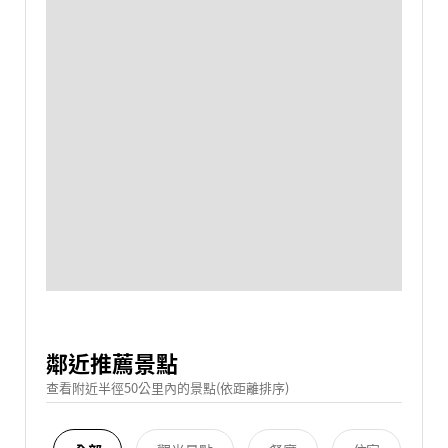
鄰近推薦景點
查看附近半徑50公里內的景點(依距離排序)