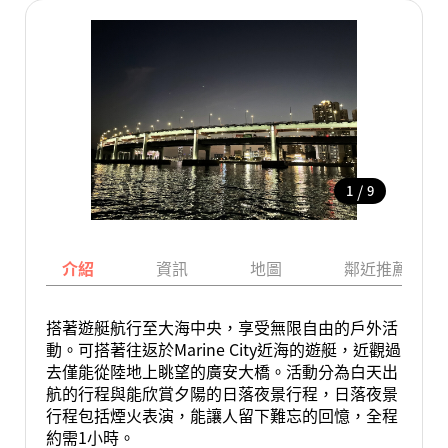
/
1
9
介紹
資訊
地圖
鄰近推薦景點
搭著遊艇航行至大海中央，享受無限自由的戶外活
動。可搭著往返於Marine City近海的遊艇，近觀過
去僅能從陸地上眺望的廣安大橋。活動分為白天出
航的行程與能欣賞夕陽的日落夜景行程，日落夜景
行程包括煙火表演，能讓人留下難忘的回憶，全程
約需1小時。