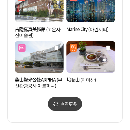
古隱寫真美術館 (고은사
Marine City (마린시티)
民樂水
진미술관)
공원)
釜山觀光公社ARPINA (부
峨嵋山 (아미산)
BEXC
산관광공사 아르피나)
查看更多