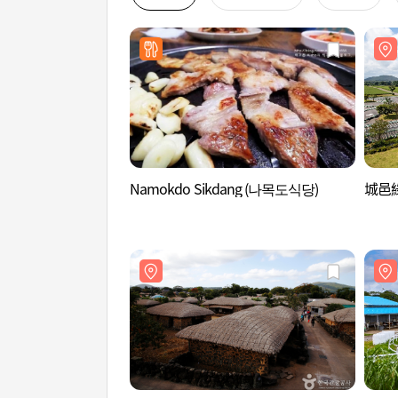
Namokdo Sikdang (나목도식당)
城邑綠