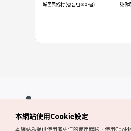
城邑民俗村 (성읍민속마을)
迷你
本網站使用Cookie設定
Copyrights (c) 韓國觀光公社版權所有
如有相關疑問或建議，歡迎來信至
官方信箱
chinese_big5@knto.or.kr
本網站為提供使用者更佳的使用體驗，使用Cooki