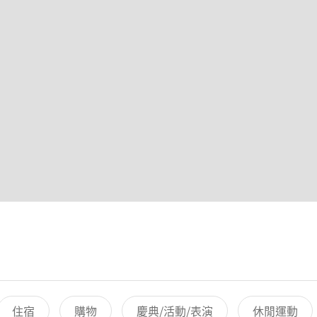
住宿
購物
慶典/活動/表演
休閒運動