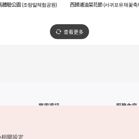
馬體驗公園 (조랑말체험공원)
西歸浦油菜花節 (서귀포유채꽃축
查看更多
實用資訊
服務內容
韓國觀光公社APP
服務條款
1330韓國旅遊諮詢翻譯熱線
FAQ
e相關設定
韓國旅遊地圖
個人資訊保