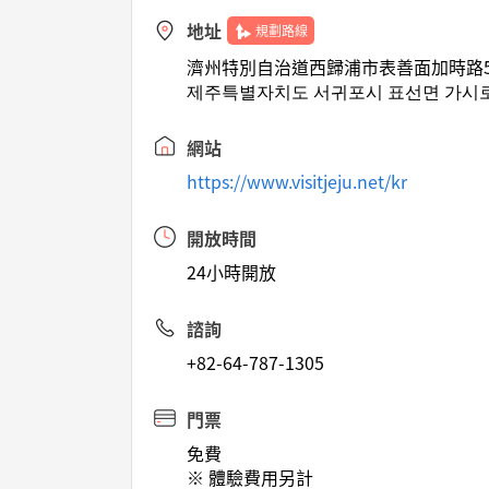
地址
規劃路線
濟州特別自治道西歸浦市表善面加時路56
제주특별자치도 서귀포시 표선면 가시로5
網站
https://www.visitjeju.net/kr
開放時間
24小時開放
諮詢
+82-64-787-1305
門票
免費
※ 體驗費用另計