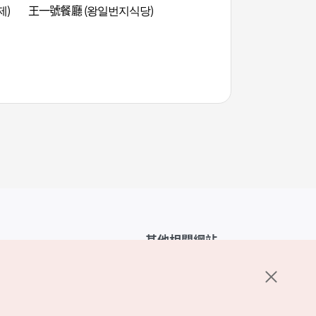
제)
王一號餐廳 (왕일번지식당)
迷你馬體驗公園 (조
其他相關網站
韓國觀光公社介紹
K-Mice
護政策