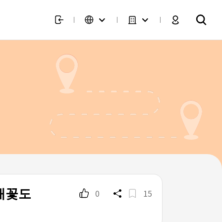
채꽃도
0
15