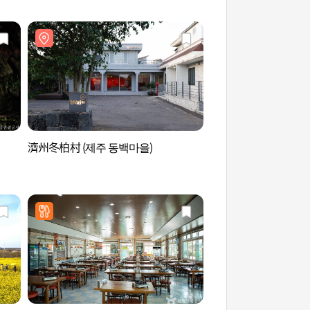
濟州冬柏村 (제주 동백마을)
城邑綠茶村 (성읍녹