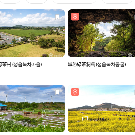
茶村 (성읍녹차마을)
城邑綠茶洞窟 (성읍녹차동굴)