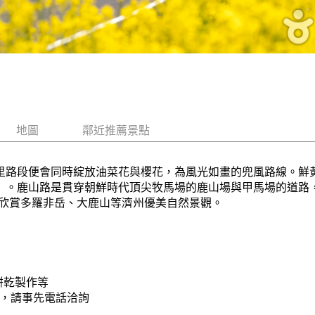
地圖
鄰近推薦景點
公里路段便會同時綻放油菜花與櫻花，為風光如畫的兜風路線。鮮
選」。鹿山路是貫穿朝鮮時代頂尖牧馬場的鹿山場與甲馬場的道路
欣賞多羅非岳、大鹿山等濟州優美自然景觀。
 餅乾製作等
能，請事先電話洽詢