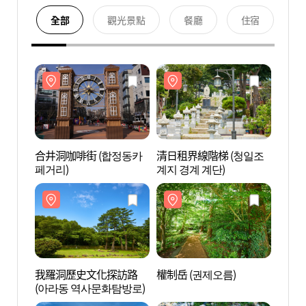
全部
觀光景點
餐廳
住宿
合井洞咖啡街 (합정동카
清日租界線階梯 (청일조
合井洞
페거리)
계지 경계 계단)
페거리
我羅洞歷史文化探訪路
權制岳 (권제오름)
我羅
(아라동 역사문화탐방로)
(아라