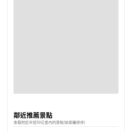
鄰近推薦景點
查看附近半徑50公里內的景點(依距離排序)