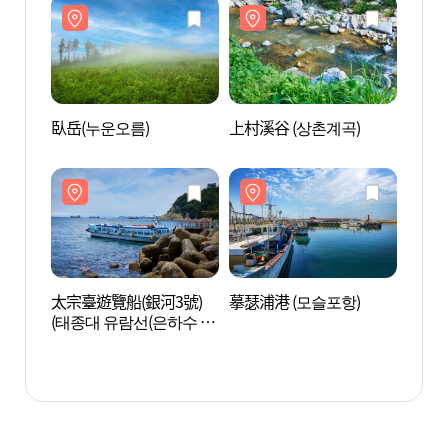
臥岳(누운오름)
上村溪谷 (상촌계곡)
臥岳(
太宗臺遊覽船(銀河3號)
摹瑟浦港 (모슬포항)
太宗臺
(태종대 유람선(은하수 3
(태종
호)
호)