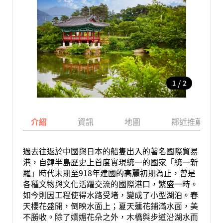
/
1
2
介紹
資訊
地圖
鄰近推薦景點
過去往返於中國與日本的船隻出入的著名國際貿易
港，自韓半島歷史上首度實現統一的國家「統一新
羅」時代末期至918年建國的高麗初期為止，曾是
各種文物與文化活躍交流的國際港口，繁盛一時。
如今則因工程使得水路受堵，變成了小型湖泊。春
天櫻花盛開，倒映水面上；夏天蓮花鋪滿水面，美
不勝收。除了嬌媚花朵之外，木橋與步道沿湖水而