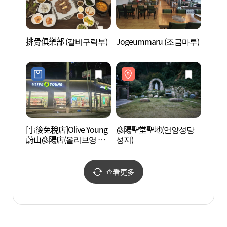
排骨俱樂部 (갈비구락부)
Jogeummaru (조금마루)
紫水晶
동굴나
[事後免稅店]Olive Young
彥陽聖堂聖地(언양성당
盤龜臺
蔚山彥陽店(올리브영 울
성지)
산언양점)
查看更多