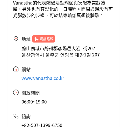
Vanastha的代表體驗活動瑜伽與冥想為常態體
驗，另外也有客製化的一日課程。而周邊還設有可
光腳散步的步道，可於結束瑜伽冥想後體驗。
地址
規劃路線
蔚山廣域市蔚州郡彥陽邑大岩1街207
울산광역시 울주군 언양읍 대암1길 207
網站
www.vanastha.co.kr
開放時間
06:00~19:00
諮詢
+82-507-1399-6750