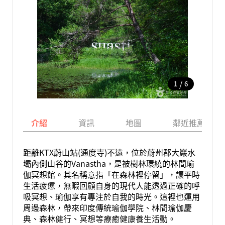
/
1
6
介紹
資訊
地圖
鄰近推薦景點
距離KTX蔚山站(通度寺)不遠，位於蔚州郡大巖水
壩內側山谷的Vanastha，是被樹林環繞的林間瑜
伽冥想館。其名稱意指「在森林裡停留」，讓平時
生活疲憊，無暇回顧自身的現代人能透過正確的呼
吸冥想、瑜伽享有專注於自我的時光。這裡也運用
周邊森林，帶來印度傳統瑜伽學院、林間瑜伽慶
典、森林健行、冥想等療癒健康養生活動。