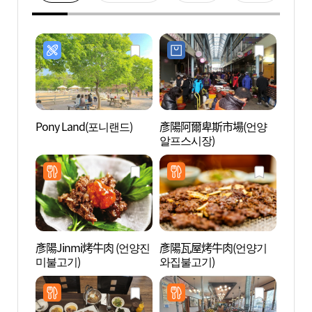
Pony Land(포니랜드)
彥陽阿爾卑斯市場(언양
彥陽
알프스시장)
성지)
彥陽Jinmi烤牛肉 (언양진
彥陽瓦屋烤牛肉(언양기
蔚山岩
미불고기)
와집불고기)
암각화