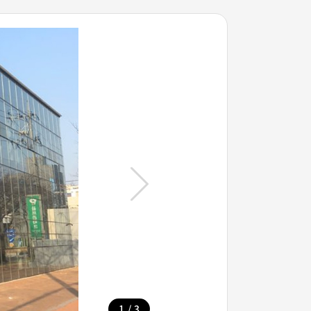
/
1
3