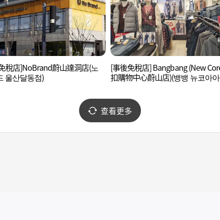
免稅店]NoBrand蔚山達洞店(노
[事後免稅店] Bangbang (New Co
 울산달동점)
扣購物中心蔚山店)(뱅뱅 뉴코아
울산점)
查看更多