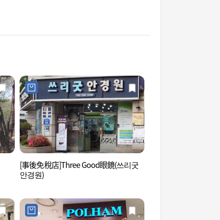
[事後免稅店]Three Good眼鏡(쓰리굿
蔚山文化藝術會館 (
안경원)