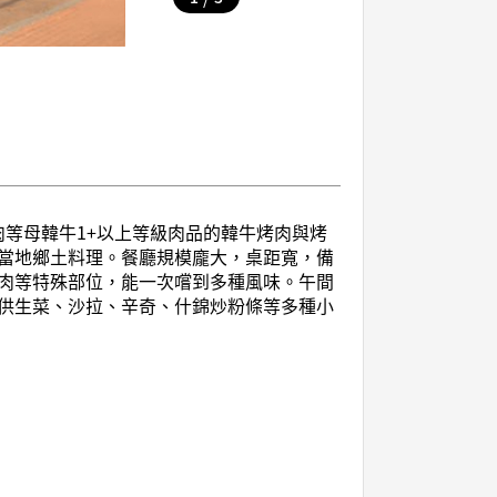
肉等母韓牛1+以上等級肉品的韓牛烤肉與烤
當地鄉土料理。餐廳規模龐大，桌距寬，備
肉等特殊部位，能一次嚐到多種風味。午間
供生菜、沙拉、辛奇、什錦炒粉條等多種小