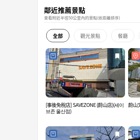
鄰近推薦景點
查看附近半徑50公里內的景點(依距離排序)
全部
觀光景點
餐廳
[事後免稅店] SAVEZONE (蔚山店)(세이
蔚山
브존 울산점)