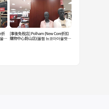
re折
[事後免稅店] Polham (New Core折扣
蔚山市立美術館 (울
아울렛
購物中心蔚山店)(폴햄 뉴코아아울렛
울산점)