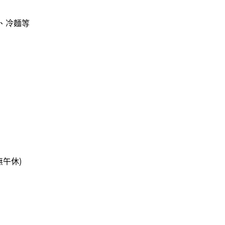
、冷麵等
末無午休)