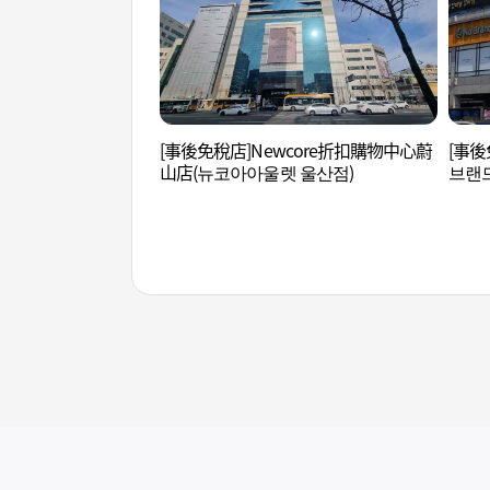
[事後免稅店]Newcore折扣購物中心蔚
[事後
山店(뉴코아아울렛 울산점)
브랜드