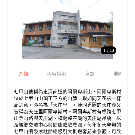
/
1
13
介紹
內容說明
資訊
地圖
七甲山被稱為忠清南道的阿爾卑斯山，阿爾卑斯村
位於七甲山山頂正下方的山麓，取如同天花板一樣
高之意，命名為「天庄里」，連同秀麗的天庄湖又
被稱為天庄里阿爾卑斯村。阿爾卑斯村有橫跨七甲
山登山路與天庄湖、橫跨整座湖的天庄湖吊橋，以
及城鄉交流中心與健康體驗農園。每年冬天舉辦的
七甲山噴泉冰柱節總吸引大批遊客前來參觀，可欣