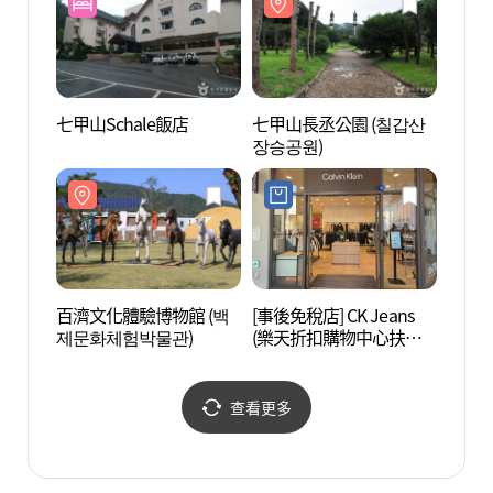
七甲山Schale飯店
七甲山長丞公園 (칠갑산
百濟文
장승공원)
제문
百濟文化體驗博物館 (백
[事後免稅店] CK Jeans
白馬江
제문화체험박물관)
(樂天折扣購物中心扶餘
店)(캘빈클라인진 롯데아
울렛 부여점)
查看更多