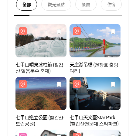
全部
觀光景點
餐廳
住宿
七甲山噴泉冰柱節 (칠갑
天庄湖吊橋 (천장호 출렁
天庄湖
산 얼음분수 축제)
다리)
다리)
七甲山道立公園 (칠갑산
七甲山天文臺Star Park
七甲山天
도립공원)
(칠갑산천문대 스타파크)
(칠갑