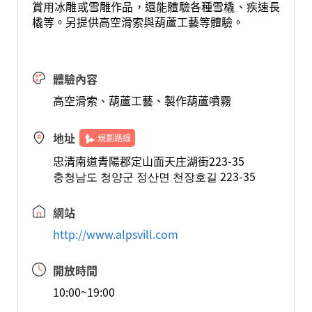
賞用冰雕或雪雕作品，還能體驗各種雪橇、疾速長
橇等。另提供高空滑索與葫蘆工藝等體驗。
體驗內容
高空滑索、葫蘆工藝、製作葫蘆噴霧
地址
規劃路線
忠清南道青陽郡定山面天庄湖街223-35
충청남도 청양군 정산면 천장호길 223-35
網站
http://www.alpsvill.com
開放時間
10:00~19:00