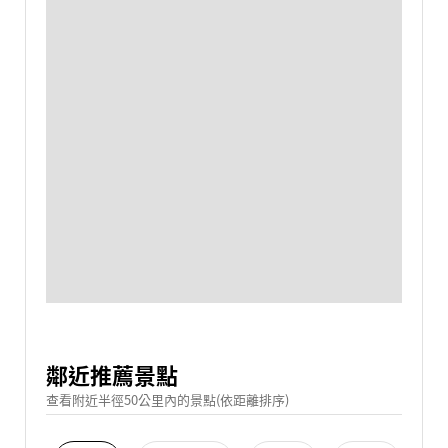
鄰近推薦景點
查看附近半徑50公里內的景點(依距離排序)